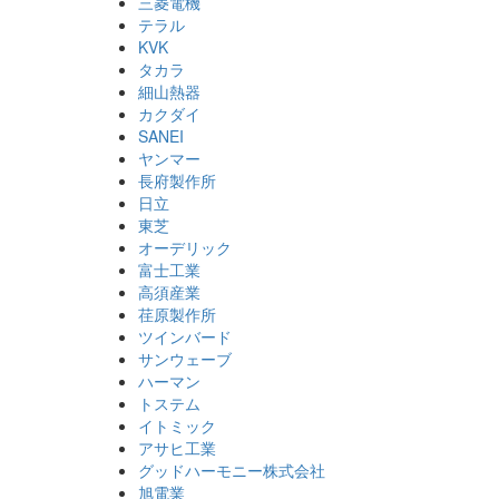
三菱電機
テラル
KVK
タカラ
細山熱器
カクダイ
SANEI
ヤンマー
長府製作所
日立
東芝
オーデリック
富士工業
高須産業
荏原製作所
ツインバード
サンウェーブ
ハーマン
トステム
イトミック
アサヒ工業
グッドハーモニー株式会社
旭電業