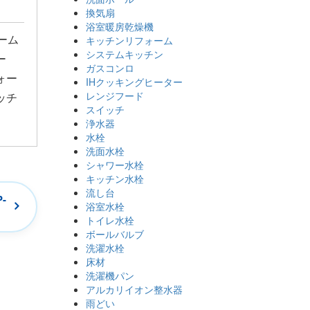
換気扇
浴室暖房乾燥機
ーム
キッチンリフォーム
システムキッチン
ー
ガスコンロ
ォー
IHクッキングヒーター
レンジフード
ッチ
スイッチ
浄水器
水栓
洗面水栓
シャワー水栓
キッチン水栓
流し台
-
浴室水栓
トイレ水栓
ボールバルブ
洗濯水栓
床材
洗濯機パン
アルカリイオン整水器
雨どい