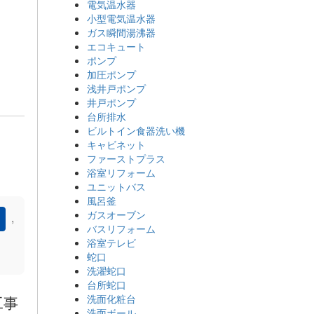
電気温水器
小型電気温水器
ガス瞬間湯沸器
エコキュート
ポンプ
加圧ポンプ
浅井戸ポンプ
井戸ポンプ
台所排水
ビルトイン食器洗い機
キャビネット
ファーストプラス
浴室リフォーム
ユニットバス
風呂釜
ガスオーブン
,
バスリフォーム
浴室テレビ
）
蛇口
洗濯蛇口
台所蛇口
工事
洗面化粧台
洗面ボール