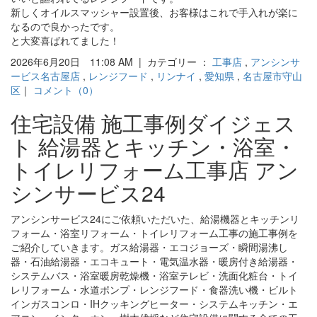
新しくオイルスマッシャー設置後、お客様はこれで手入れが楽に
なるので良かったです。
と大変喜ばれてました！
2026年6月20日 11:08 AM | カテゴリー ：
工事店
,
アンシンサ
ービス名古屋店
,
レンジフード
,
リンナイ
,
愛知県
,
名古屋市守山
区
｜
コメント（0）
住宅設備 施工事例ダイジェス
ト 給湯器とキッチン・浴室・
トイレリフォーム工事店 アン
シンサービス24
アンシンサービス24にご依頼いただいた、給湯機器とキッチンリ
フォーム・浴室リフォーム・トイレリフォーム工事の施工事例を
ご紹介していきます。ガス給湯器・エコジョーズ・瞬間湯沸し
器・石油給湯器・エコキュート・電気温水器・暖房付き給湯器・
システムバス・浴室暖房乾燥機・浴室テレビ・洗面化粧台・トイ
レリフォーム・水道ポンプ・レンジフード・食器洗い機・ビルト
インガスコンロ・IHクッキングヒーター・システムキッチン・エ