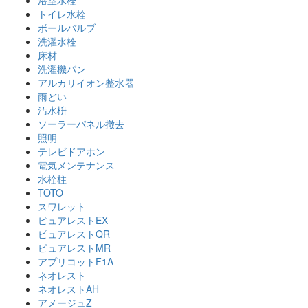
浴室水栓
トイレ水栓
ボールバルブ
洗濯水栓
床材
洗濯機パン
アルカリイオン整水器
雨どい
汚水枡
ソーラーパネル撤去
照明
テレビドアホン
電気メンテナンス
水栓柱
TOTO
スワレット
ピュアレストEX
ピュアレストQR
ピュアレストMR
アプリコットF1A
ネオレスト
ネオレストAH
アメージュZ