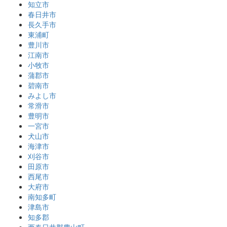
知立市
春日井市
長久手市
東浦町
豊川市
江南市
小牧市
蒲郡市
碧南市
みよし市
常滑市
豊明市
一宮市
犬山市
海津市
刈谷市
田原市
西尾市
大府市
南知多町
津島市
知多郡