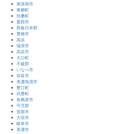
尾張旭市
東郷町
扶桑町
愛西市
西春日井郡
豊橋市
高浜
瑞浪市
高浜市
大口町
不破郡
いなべ市
弥富市
美濃加茂市
蟹江町
武豊町
各務原市
可児郡
箕面市
大垣市
岐阜市
美濃市