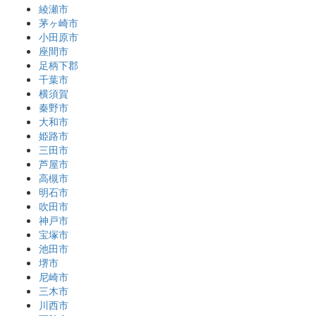
綾瀬市
茅ヶ崎市
小田原市
座間市
足柄下郡
千葉市
横須賀
秦野市
大和市
姫路市
三田市
芦屋市
高槻市
明石市
吹田市
神戸市
宝塚市
池田市
堺市
尼崎市
三木市
川西市