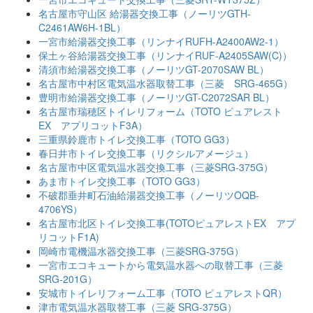
名古屋市守山区 給湯器交換工事（ノーリツGTH-
C2461AW6H-1BL）
一宮市給湯器交換工事（リンナイRUFH-A2400AW2-1）
保土ヶ谷給湯器交換工事（リンナイRUF-A2405SAW(C)）
清須市給湯器交換工事（ノーリツGT-2070SAW BL）
名古屋市中村区電気温水器取替工事（三菱 SRG-465G）
豊明市給湯器交換工事（ノーリツGT-C2072SAR BL）
名古屋市瑞穂区トイレリフォーム（TOTO ピュアレスト
EX アプリコットF3A）
三重県鈴鹿市トイレ交換工事（TOTO GG3）
春日井市トイレ交換工事（リクシルアメージュ）
名古屋市中区電気温水器交換工事（三菱SRG-375G）
あま市トイレ交換工事（TOTO GG3）
不破郡垂井町石油給湯器交換工事（ノーリツOQB-
4706YS）
名古屋市北区トイレ交換工事(TOTOピュアレストEX アプ
リコットF1A)
岡崎市電機温水器交換工事（三菱SRG-375G）
一宮市エコキュートから電気温水器への取替工事（三菱
SRG-201G）
安城市トイレリフォーム工事（TOTO ピュアレストQR）
津市電気温水器取替工事（三菱 SRG-375G）