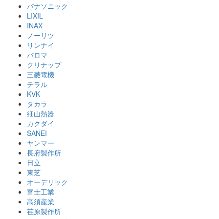
パナソニック
LIXIL
INAX
ノーリツ
リンナイ
パロマ
クリナップ
三菱電機
テラル
KVK
タカラ
細山熱器
カクダイ
SANEI
ヤンマー
長府製作所
日立
東芝
オーデリック
富士工業
高須産業
荏原製作所