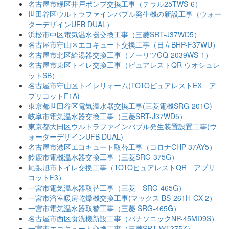
名古屋市緑区井戸ポンプ交換工事（テラル25TWS-6）
世田谷区ウルトラファインバブル発生機の新設工事（ウォー
ターデザインUFB DUAL）
浜松市中区電気温水器交換工事（三菱SRT-J37WD5）
名古屋市守山区エコキュート交換工事（日立BHP-F37WU）
名古屋市北区給湯器交換工事（ノーリツGQ-2039WS-1）
名古屋市東区トイレ交換工事（ピュアレストQR ウオシュレ
ットSB）
名古屋市守山区トイレリォーム(TOTOピュアレストEX ア
プリコットF1A)
東京都世田谷区電気温水器交換工事(三菱電機SRG-201G)
岐阜市電気温水器交換工事（三菱SRT-J37WD5）
東京都大田区ウルトラファインバブル発生装置設置工事(ウ
ォーターデザインUFB DUAL)
名古屋市港区エコキュート取替工事（コロナCHP-37AY5）
鈴鹿市電機温水器交換工事（三菱SRG-375G）
尾張旭市トイレ交換工事（TOTOピュアレストQR アプリ
コットF3）
一宮市電気温水器取替工事（三菱 SRG-465G）
一宮市浴室暖房乾燥機交換工事(マックス BS-261H-CX-2）
一宮市電気温水器取替工事（三菱 SRG-465G）
名古屋市西区食洗機新設工事（パナソニックNP-45MD9S）
一宮市エコキュート交換工事（三菱SRT-WT375Z）