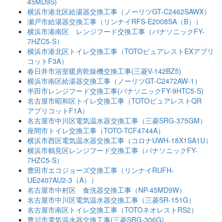
45MD9S)
横浜市港北区給湯器交換工事（ノーリツGT-C2462SAWX）
瀬戸市給湯器交換工事（リンナイRFS-E2008SA（B））
横浜市港南区 レンジフード交換工事（パナソニックFY-
7HZC5-S）
横浜市港北区トイレ交換工事（TOTOピュアレストEXアプリ
コットF3A）
春日井市浴室暖房乾燥機交換工事(三菱V-142BZ5)
横浜市南区給湯器交換工事（ノーリツGT-C2472AW-1）
半田市レンジフード交換工事(パナソニックFY-9HTC5-S)
名古屋市昭和区トイレ交換工事（TOTOピュアレストQR
アプリコットF1A）
名古屋市中川区電気温水器交換工事（三菱SRG-375GM）
座間市トイレ交換工事（TOTO-TCF4744A）
横浜市西区電気温水器交換工事（コロナUWH-18X1SA1U）
横浜市鶴見区レンジフード交換工事（パナソニックFY-
7HZC5-S）
豊田市エコジョーズ交換工事（リンナイRUFH-
UE2407AU2-3（A））
名古屋市中村区 食洗器交換工事（NP-45MD9W）
名古屋市中川区電気温水器交換工事（三菱SR-151G）
名古屋市南区トイレ交換工事（TOTOネオレストRS2）
豊川市電気温水器交換工事(三菱SRG-306G)