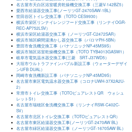
名古屋市天白区浴室暖房乾燥機交換工事（三菱V-142BZ5）
愛西市給湯器交換工事(ノーリツGT-2470SAW-1BL)
世田谷区トイレ交換工事（TOTO CES9930）
横浜市栄区リンナイレンジフード交換工事（リンナイOGR-
REC-AP752LSV）
横浜市栄区給湯器交換工事（ノーリツGT-C2472SAR）
横浜市旭区瞬間湯沸かし器交換工事（パロマPH-5BN）
豊田市食洗機交換工事（パナソニックNP-45MS9S）
横浜市旭区浴室乾燥機交換工事（TOTO TYB4013GASW1）
岐阜市電気温水器交換工事(三菱 SRT-J37WD5）
大垣市ウルトラファインバブル新設工事（ウォーターデザイ
ンUFB DUAL）
岡崎市食洗機新設工事（パナソニックNP-45MD9S）
名古屋市東区電気温水器交換工事（コロナUWH-37X2A2U-
2）
常滑市トイレ交換工事（TOTOピュアレストQR ウォシュ
レットS1）
名古屋市瑞穂区食洗機交換工事（リンナイRSW-C402C-
SV）
名古屋市北区トイレ交換工事（TOTOピュアレストQR）
名古屋市東区給湯器交換工事(ノーリツGT-2470AW BL)
名古屋市緑区給湯器交換工事（ノーリツGT-1670SAW BL）