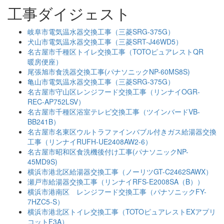
工事ダイジェスト
岐阜市電気温水器交換工事（三菱SRG-375G）
犬山市電気温水器交換工事（三菱SRT-J46WD5）
名古屋市千種区トイレ交換工事（TOTOピュアレストQR
暖房便座）
尾張旭市食洗器交換工事(パナソニックNP-60MS8S)
亀山市電気温水器交換工事（三菱SRG-375G）
名古屋市守山区レンジフード交換工事（リンナイOGR-
REC-AP752LSV）
名古屋市千種区浴室テレビ交換工事（ツインバードVB-
BB241B）
名古屋市名東区ウルトラファインバブル付きガス給湯器交換
工事（リンナイRUFH-UE2408AW2-6）
名古屋市昭和区食洗機後付け工事(パナソニックNP-
45MD9S)
横浜市港北区給湯器交換工事（ノーリツGT-C2462SAWX）
瀬戸市給湯器交換工事（リンナイRFS-E2008SA（B））
横浜市港南区 レンジフード交換工事（パナソニックFY-
7HZC5-S）
横浜市港北区トイレ交換工事（TOTOピュアレストEXアプリ
コットF3A）