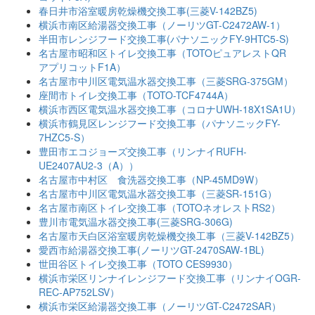
春日井市浴室暖房乾燥機交換工事(三菱V-142BZ5)
横浜市南区給湯器交換工事（ノーリツGT-C2472AW-1）
半田市レンジフード交換工事(パナソニックFY-9HTC5-S)
名古屋市昭和区トイレ交換工事（TOTOピュアレストQR
アプリコットF1A）
名古屋市中川区電気温水器交換工事（三菱SRG-375GM）
座間市トイレ交換工事（TOTO-TCF4744A）
横浜市西区電気温水器交換工事（コロナUWH-18X1SA1U）
横浜市鶴見区レンジフード交換工事（パナソニックFY-
7HZC5-S）
豊田市エコジョーズ交換工事（リンナイRUFH-
UE2407AU2-3（A））
名古屋市中村区 食洗器交換工事（NP-45MD9W）
名古屋市中川区電気温水器交換工事（三菱SR-151G）
名古屋市南区トイレ交換工事（TOTOネオレストRS2）
豊川市電気温水器交換工事(三菱SRG-306G)
名古屋市天白区浴室暖房乾燥機交換工事（三菱V-142BZ5）
愛西市給湯器交換工事(ノーリツGT-2470SAW-1BL)
世田谷区トイレ交換工事（TOTO CES9930）
横浜市栄区リンナイレンジフード交換工事（リンナイOGR-
REC-AP752LSV）
横浜市栄区給湯器交換工事（ノーリツGT-C2472SAR）