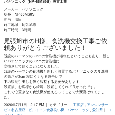
パナソニック（NP-45MS9S）設置工事
メーカー パナソニック
型番 NP-60MS8S
担当 増田
施工地域 尾張旭市
施工時間 3時間
尾張旭市のH様、食洗機交換工事ご依
頼ありがとうございました！
既設のハーマンの60cmの食洗機が壊れたということもあり、新し
いパナソニックの60cmの食洗機に
交換させて頂くことになりました。
既設のハーマンの食洗機と新しく設置するパナソニックの食洗機
の高さが3cm 程にくくなる兼合いで
下の収納引出しを低く調整する必要があります。
設置後、お客様から綺麗に設置してくれて良かったです。
これで心置きなく食洗機が使えるってことで大変喜ばれてまし
た。
2026年7月1日 2:17 PM | カテゴリー ：
工事店
,
アンシンサー
ビス名古屋店
,
ビルトイン食器洗い機
,
パナソニック
,
愛知県
｜
コ
メント（0）