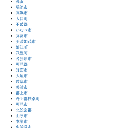
高浜
瑞浪市
高浜市
大口町
不破郡
いなべ市
弥富市
美濃加茂市
蟹江町
武豊町
各務原市
可児郡
箕面市
大垣市
岐阜市
美濃市
郡上市
丹羽郡扶桑町
可児市
北設楽郡
山県市
本巣市
多治見市