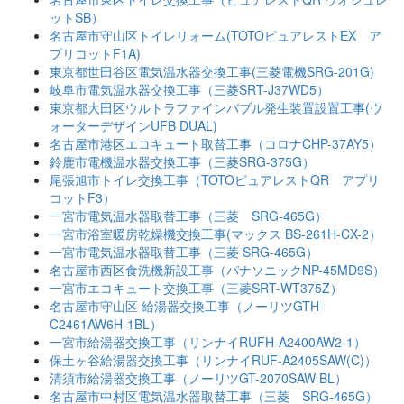
ットSB）
名古屋市守山区トイレリォーム(TOTOピュアレストEX ア
プリコットF1A)
東京都世田谷区電気温水器交換工事(三菱電機SRG-201G)
岐阜市電気温水器交換工事（三菱SRT-J37WD5）
東京都大田区ウルトラファインバブル発生装置設置工事(ウ
ォーターデザインUFB DUAL)
名古屋市港区エコキュート取替工事（コロナCHP-37AY5）
鈴鹿市電機温水器交換工事（三菱SRG-375G）
尾張旭市トイレ交換工事（TOTOピュアレストQR アプリ
コットF3）
一宮市電気温水器取替工事（三菱 SRG-465G）
一宮市浴室暖房乾燥機交換工事(マックス BS-261H-CX-2）
一宮市電気温水器取替工事（三菱 SRG-465G）
名古屋市西区食洗機新設工事（パナソニックNP-45MD9S）
一宮市エコキュート交換工事（三菱SRT-WT375Z）
名古屋市守山区 給湯器交換工事（ノーリツGTH-
C2461AW6H-1BL）
一宮市給湯器交換工事（リンナイRUFH-A2400AW2-1）
保土ヶ谷給湯器交換工事（リンナイRUF-A2405SAW(C)）
清須市給湯器交換工事（ノーリツGT-2070SAW BL）
名古屋市中村区電気温水器取替工事（三菱 SRG-465G）