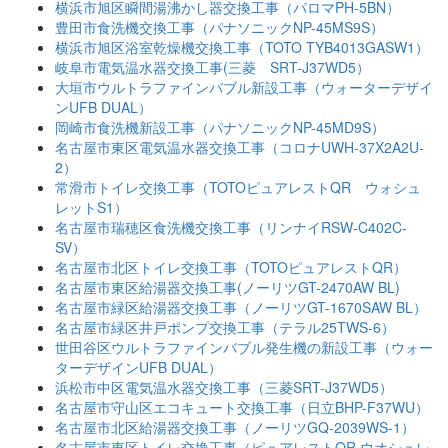
横浜市旭区瞬間湯沸かし器交換工事（パロマPH-5BN）
豊田市食洗機交換工事（パナソニックNP-45MS9S）
横浜市旭区浴室乾燥機交換工事（TOTO TYB4013GASW1）
岐阜市電気温水器交換工事(三菱 SRT-J37WD5）
大垣市ウルトラファインバブル新設工事（ウォーターデザイ
ンUFB DUAL）
岡崎市食洗機新設工事（パナソニックNP-45MD9S）
名古屋市東区電気温水器交換工事（コロナUWH-37X2A2U-
2）
常滑市トイレ交換工事（TOTOピュアレストQR ウォシュ
レットS1）
名古屋市瑞穂区食洗機交換工事（リンナイRSW-C402C-
SV）
名古屋市北区トイレ交換工事（TOTOピュアレストQR）
名古屋市東区給湯器交換工事(ノーリツGT-2470AW BL)
名古屋市緑区給湯器交換工事（ノーリツGT-1670SAW BL）
名古屋市緑区井戸ポンプ交換工事（テラル25TWS-6）
世田谷区ウルトラファインバブル発生機の新設工事（ウォー
ターデザインUFB DUAL）
浜松市中区電気温水器交換工事（三菱SRT-J37WD5）
名古屋市守山区エコキュート交換工事（日立BHP-F37WU）
名古屋市北区給湯器交換工事（ノーリツGQ-2039WS-1）
名古屋市東区トイレ交換工事（ピュアレストQR ウオシュレ