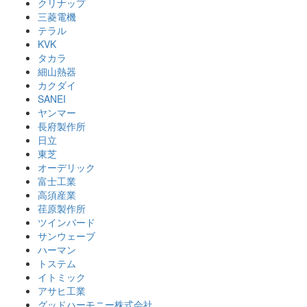
クリナップ
三菱電機
テラル
KVK
タカラ
細山熱器
カクダイ
SANEI
ヤンマー
長府製作所
日立
東芝
オーデリック
富士工業
高須産業
荏原製作所
ツインバード
サンウェーブ
ハーマン
トステム
イトミック
アサヒ工業
グッドハーモニー株式会社