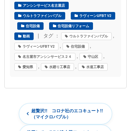
アンシンサービス名古屋店
ウルトラファインバブル
ラヴィーンUFBT V2
住宅設備
住宅設備リフォーム
| タグ ：
,
動画
ウルトラファインバブル
,
,
ラヴィーンUFBT V2
住宅設備
,
,
名古屋市アンシンサービス２４
守山区
,
,
愛知県
水廻り工事店
水道工事店
超贅沢!! コロナ社のエコキュート!!
（マイクロバブル）