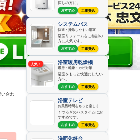
探しの方に。
おすすめ
工事費込
システムバス
快適・掃除しやすい浴室
浴室リフォームをご検討の
方に人気です。
おすすめ
工事費込
浴室暖房乾燥機
人気！
暖房・乾燥・カビ対策
浴室をもっと快適にしたい
方へ。
おすすめ
工事費込
問い合わ
浴室テレビ
お風呂時間をもっと楽しく
くつろぎのバスタイムにお
すすめです。
おすすめ
工事費込
洗面化粧台