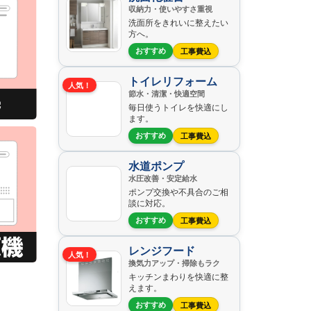
収納力・使いやすさ重視
洗面所をきれいに整えたい
方へ。
おすすめ
工事費込
トイレリフォーム
人気！
節水・清潔・快適空間
毎日使うトイレを快適にし
ます。
おすすめ
工事費込
水道ポンプ
水圧改善・安定給水
ポンプ交換や不具合のご相
談に対応。
おすすめ
工事費込
レンジフード
人気！
換気力アップ・掃除もラク
キッチンまわりを快適に整
えます。
おすすめ
工事費込