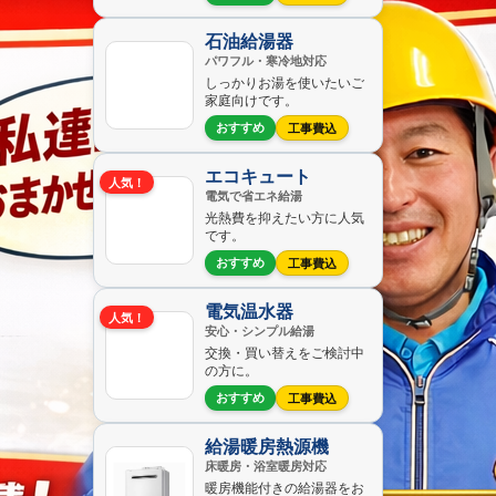
石油給湯器
パワフル・寒冷地対応
しっかりお湯を使いたいご
家庭向けです。
おすすめ
工事費込
エコキュート
人気！
電気で省エネ給湯
光熱費を抑えたい方に人気
です。
おすすめ
工事費込
電気温水器
人気！
安心・シンプル給湯
交換・買い替えをご検討中
の方に。
おすすめ
工事費込
給湯暖房熱源機
床暖房・浴室暖房対応
暖房機能付きの給湯器をお