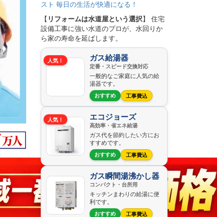
【
リフォームは水道屋という選択
】 住宅
設備工事に強い水道のプロが、水回りか
ら家の寿命を延ばします。
ガス給湯器
人気！
定番・スピード交換対応
一般的なご家庭に人気の給
湯器です。
おすすめ
工事費込
エコジョーズ
人気！
高効率・省エネ給湯
ガス代を節約したい方にお
すすめです。
おすすめ
工事費込
ガス瞬間湯沸かし器
コンパクト・台所用
キッチンまわりの給湯に便
利です。
おすすめ
工事費込