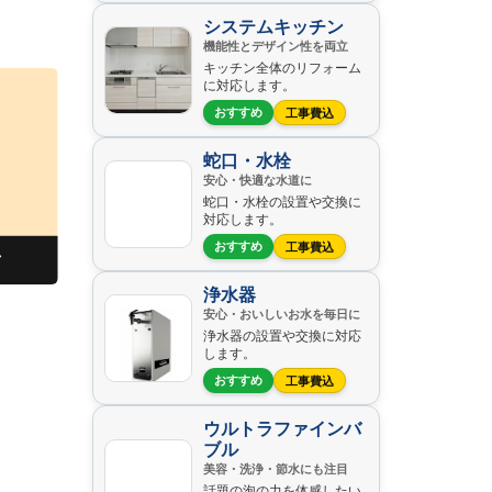
システムキッチン
機能性とデザイン性を両立
キッチン全体のリフォーム
に対応します。
おすすめ
工事費込
蛇口・水栓
安心・快適な水道に
蛇口・水栓の設置や交換に
対応します。
おすすめ
工事費込
浄水器
安心・おいしいお水を毎日に
浄水器の設置や交換に対応
します。
おすすめ
工事費込
ウルトラファインバ
ブル
美容・洗浄・節水にも注目
話題の泡の力を体感したい