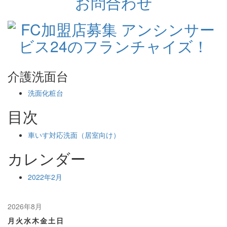
介護洗面台
洗面化粧台
目次
車いす対応洗面（居室向け）
カレンダー
2022年2月
2026年8月
月
火
水
木
金
土
日