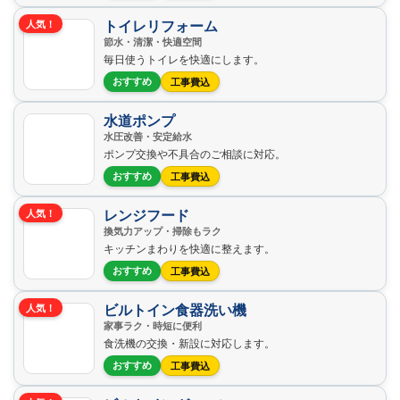
トイレリフォーム
人気！
節水・清潔・快適空間
毎日使うトイレを快適にします。
おすすめ
工事費込
水道ポンプ
水圧改善・安定給水
ポンプ交換や不具合のご相談に対応。
おすすめ
工事費込
レンジフード
人気！
換気力アップ・掃除もラク
キッチンまわりを快適に整えます。
おすすめ
工事費込
ビルトイン食器洗い機
人気！
家事ラク・時短に便利
食洗機の交換・新設に対応します。
おすすめ
工事費込