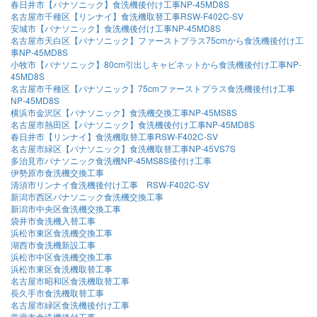
春日井市【パナソニック】食洗機後付け工事NP-45MD8S
名古屋市千種区【リンナイ】食洗機取替工事RSW-F402C-SV
安城市【パナソニック】食洗機後付け工事NP-45MD8S
名古屋市天白区【パナソニック】ファーストプラス75cmから食洗機後付け工
事NP-45MD8S
小牧市【パナソニック】80cm引出しキャビネットから食洗機後付け工事NP-
45MD8S
名古屋市千種区【パナソニック】75cmファーストプラス食洗機後付け工事
NP-45MD8S
横浜市金沢区【パナソニック】食洗機交換工事NP-45MS8S
名古屋市熱田区【パナソニック】食洗機後付け工事NP-45MD8S
春日井市【リンナイ】食洗機取替工事RSW-F402C-SV
名古屋市緑区【パナソニック】食洗機取替工事NP-45VS7S
多治見市パナソニック食洗機NP-45MS8S後付け工事
伊勢原市食洗機交換工事
清須市リンナイ食洗機後付け工事 RSW-F402C-SV
新潟市西区パナソニック食洗機交換工事
新潟市中央区食洗機交換工事
袋井市食洗機入替工事
浜松市東区食洗機交換工事
湖西市食洗機新設工事
浜松市中区食洗機交換工事
浜松市東区食洗機取替工事
名古屋市昭和区食洗機取替工事
長久手市食洗機取替工事
名古屋市緑区食洗機後付け工事
常滑市食洗機後付工事