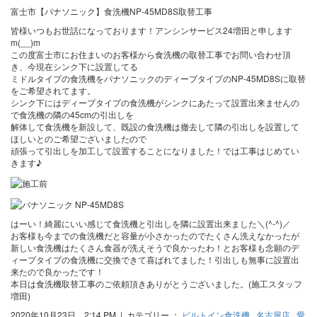
富士市【パナソニック】食洗機NP-45MD8S取替工事
皆様いつもお世話になっております！アンシンサービス24増田と申します
m(__)m
この度富士市にお住まいのお客様から食洗機の取替工事でお問い合わせ頂
き、今現在シンク下に設置してる
ミドルタイプの食洗機をパナソニックのディープタイプのNP-45MD8Sに取替
をご希望されてます。
シンク下にはディープタイプの食洗機がシンクにあたって設置出来ませんの
で食洗機の隣の45cmの引出しを
解体して食洗機を新設して、既設の食洗機は撤去して隣の引出しを設置して
ほしいとのご希望ございましたので
頑張って引出しを加工して設置することになりました！では工事はじめてい
きます♪
はーい！綺麗にいい感じて食洗機と引出しを隣に設置出来ました＼(^-^)／
お客様も今までの食洗機だと容量が小さかったのでたくさん洗えなかったが
新しい食洗機はたくさん食器が洗えそうで良かったわ！とお客様も念願のデ
ィープタイプの食洗機に交換できて喜ばれてました！引出しも無事に設置出
来たので良かったです！
本日は食洗機取替工事のご依頼頂きありがとうございました。(施工スタッフ
増田)
2020年10月23日 2:14 PM | カテゴリー ：
ビルトイン食洗機
,
名古屋店
,
愛