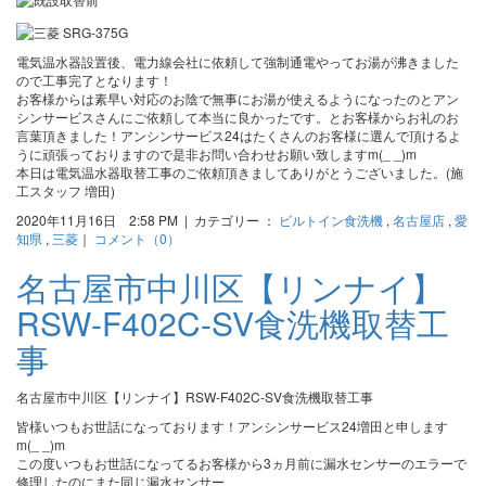
電気温水器設置後、電力線会社に依頼して強制通電やってお湯が沸きました
ので工事完了となります！
お客様からは素早い対応のお陰で無事にお湯が使えるようになったのとアン
シンサービスさんにご依頼して本当に良かったです。とお客様からお礼のお
言葉頂きました！アンシンサービス24はたくさんのお客様に選んで頂けるよ
うに頑張っておりますので是非お問い合わせお願い致しますm(_ _)m
本日は電気温水器取替工事のご依頼頂きましてありがとうございました。(施
工スタッフ 増田)
2020年11月16日 2:58 PM | カテゴリー ：
ビルトイン食洗機
,
名古屋店
,
愛
知県
,
三菱
｜
コメント（0）
名古屋市中川区【リンナイ】
RSW-F402C-SV食洗機取替工
事
名古屋市中川区【リンナイ】RSW-F402C-SV食洗機取替工事
皆様いつもお世話になっております！アンシンサービス24増田と申します
m(_ _)m
この度いつもお世話になってるお客様から3ヵ月前に漏水センサーのエラーで
修理したのにまた同じ漏水センサー