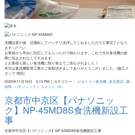
洗機設置の後、試運転してバッチリ洗浄してくれましたので工事完了となり
ます＼(^-^)／
お客様から早めに対応してもらったので助かります。これで当分食洗機の故
障に悩まされなくてすみます。
とお客様も新しい食洗機に取り替えてご安心されました！
本日は食洗機取替工事のご依頼頂きましてありがとうございました。(施工ス
タッフ 増田)
2020年11月16日 3:13 PM | カテゴリー ：
ビルトイン食洗機
,
名古屋店
,
愛
知県
,
パナソニック
｜
コメント（0）
京都市中京区【パナソニッ
ク】NP-45MD8S食洗機新設工
事
京都市中京区【パナソニック】NP-45MD8S食洗機新設工事