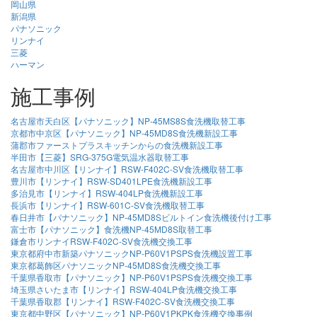
岡山県
新潟県
パナソニック
リンナイ
三菱
ハーマン
施工事例
名古屋市天白区【パナソニック】NP-45MS8S食洗機取替工事
京都市中京区【パナソニック】NP-45MD8S食洗機新設工事
蒲郡市ファーストプラスキッチンからの食洗機新設工事
半田市【三菱】SRG-375G電気温水器取替工事
名古屋市中川区【リンナイ】RSW-F402C-SV食洗機取替工事
豊川市【リンナイ】RSW-SD401LPE食洗機新設工事
多治見市【リンナイ】RSW-404LP食洗機新設工事
長浜市【リンナイ】RSW-601C-SV食洗機取替工事
春日井市【パナソニック】NP-45MD8Sビルトイン食洗機後付け工事
富士市【パナソニック】食洗機NP-45MD8S取替工事
鎌倉市リンナイRSW-F402C-SV食洗機交換工事
東京都府中市新築パナソニックNP-P60V1PSPS食洗機設置工事
東京都葛飾区パナソニックNP-45MD8S食洗機交換工事
千葉県香取市【パナソニック】NP-P60V1PSPS食洗機交換工事
埼玉県さいたま市【リンナイ】RSW-404LP食洗機交換工事
千葉県香取郡【リンナイ】RSW-F402C-SV食洗機交換工事
東京都中野区【パナソニック】NP-P60V1PKPK食洗機交換事例