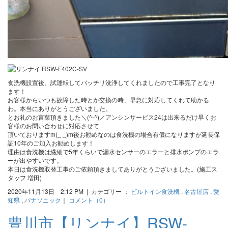
食洗機設置後、試運転してバッチリ洗浄してくれましたので工事完了となり
ます！
お客様からいつも故障した時とか交換の時、早急に対応してくれて助かる
わ。本当にありがとうございました。
とお礼のお言葉頂きました＼(^-^)／アンシンサービス24は出来るだけ早くお
客様のお問い合わせに対応させて
頂いておりますm(_ _)m後お勧めなのは食洗機の場合有償になりますが延長保
証10年のご加入お勧めします！
理由は食洗機は繊細で5年くらいで漏水センサーのエラーと排水ポンプのエラ
ーが出やすいです。
本日は食洗機取替工事のご依頼頂きましてありがとうございました。(施工ス
タッフ 増田)
2020年11月13日 2:12 PM | カテゴリー ：
ビルトイン食洗機
,
名古屋店
,
愛
知県
,
パナソニック
｜
コメント（0）
豊川市【リンナイ】RSW-