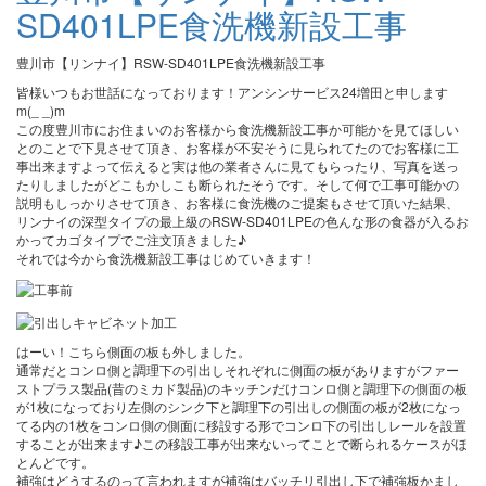
SD401LPE食洗機新設工事
豊川市【リンナイ】RSW-SD401LPE食洗機新設工事
皆様いつもお世話になっております！アンシンサービス24増田と申します
m(_ _)m
この度豊川市にお住まいのお客様から食洗機新設工事か可能かを見てほしい
とのことで下見させて頂き、お客様が不安そうに見られてたのでお客様に工
事出来ますよって伝えると実は他の業者さんに見てもらったり、写真を送っ
たりしましたがどこもかしこも断られたそうです。そして何で工事可能かの
説明もしっかりさせて頂き、お客様に食洗機のご提案もさせて頂いた結果、
リンナイの深型タイプの最上級のRSW-SD401LPEの色んな形の食器が入るお
かってカゴタイプでご注文頂きました♪
それでは今から食洗機新設工事はじめていきます！
はーい！こちら側面の板も外しました。
通常だとコンロ側と調理下の引出しそれぞれに側面の板がありますがファー
ストプラス製品(昔のミカド製品)のキッチンだけコンロ側と調理下の側面の板
が1枚になっており左側のシンク下と調理下の引出しの側面の板が2枚になっ
てる内の1枚をコンロ側の側面に移設する形でコンロ下の引出しレールを設置
することが出来ます♪この移設工事が出来ないってことで断られるケースがほ
とんどです。
補強はどうするのって言われますが補強はバッチリ引出し下で補強板かまし