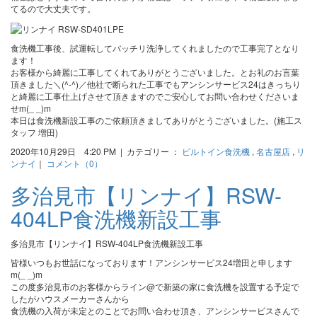
てるので大丈夫です。
食洗機工事後、試運転してバッチリ洗浄してくれましたので工事完了となり
ます！
お客様から綺麗に工事してくれてありがとうございました。とお礼のお言葉
頂きました＼(^-^)／他社で断られた工事でもアンシンサービス24はきっちり
と綺麗に工事仕上げさせて頂きますのでご安心してお問い合わせくださいま
せm(_ _)m
本日は食洗機新設工事のご依頼頂きましてありがとうございました。(施工ス
タッフ 増田)
2020年10月29日 4:20 PM | カテゴリー ：
ビルトイン食洗機
,
名古屋店
,
リ
ンナイ
｜
コメント（0）
多治見市【リンナイ】RSW-
404LP食洗機新設工事
多治見市【リンナイ】RSW-404LP食洗機新設工事
皆様いつもお世話になっております！アンシンサービス24増田と申します
m(_ _)m
この度多治見市のお客様からライン@で新築の家に食洗機を設置する予定で
したがハウスメーカーさんから
食洗機の入荷が未定とのことでお問い合わせ頂き、アンシンサービスさんで