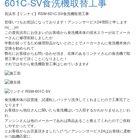
601C-SV食洗機取替工事
長浜市【リンナイ】RSW-601C-SV食洗機取替工事
皆様いつもお世話になっております！アンシンサービス24増田と申します
m(_ _)m
この度長浜市にお住まいのお客様から食洗機本体の排水エラーが出てメーカ
ーさんに修理依頼しましたが
年数が経ってるため修理部品がないとのことでメーカーさんに食洗機本体の
交換を勧められて、
弊社にお客様からお問い合わせ頂き、在庫のあるリンナイさんの食洗機で取
替工事させて頂くことになりました！
それでは今から食洗機取替工事はじめていきます♪
食洗機本体の設置後、試運転しバッチリ洗浄してくれましたので工事完了と
なります！
お客様から他社さんに聞いたら食洗機はいつ入荷するかわかりませんといわ
れ、
アンシンさんは他のメーカーであれば商品あること教えてくれたのでご依頼
しやすかったです。
とお客様からお言葉頂きました＼(^-^)／アンシンサービス24はお客様に柔軟
かつ臨機応変に