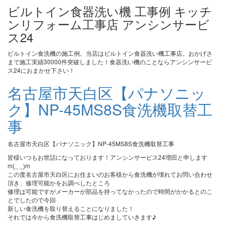
ビルトイン食器洗い機 工事例 キッチ
ンリフォーム工事店 アンシンサービ
ス24
ビルトイン食洗機の施工例。当店はビルトイン食器洗い機工事店。おかげさ
まで施工実績30000件突破しました！食器洗い機のことならアンシンサービ
ス24におまかせ下さい！
名古屋市天白区【パナソニッ
ク】NP-45MS8S食洗機取替工
事
名古屋市天白区【パナソニック】NP-45MS8S食洗機取替工事
皆様いつもお世話になっております！アンシンサービス24増田と申します
m(_ _)m
この度名古屋市天白区にお住まいのお客様から食洗機が壊れてお問い合わせ
頂き、修理可能かをお調べしたところ
修理は可能ですがメーカーが部品を持ってなかったので時間がかかるとのこ
とでしたので今回
新しい食洗機を取り替えることになりました！
それでは今から食洗機取替工事はじめましていきます♪