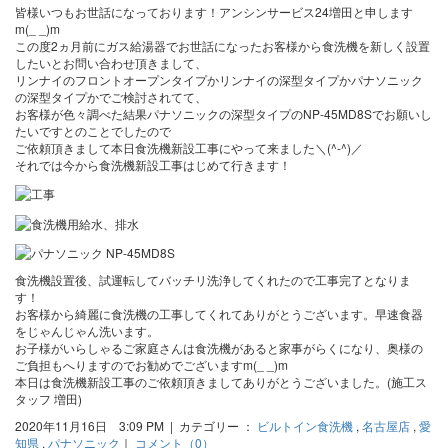
皆様いつもお世話になっております！アンシンサービス24増田と申します
m(_ _)m
この度2ヵ月前にガス給湯器でお世話になったお客様から食洗機を新しく設置
したいとお問い合わせ頂きまして、
リンナイのフロントオープンタイプかリンナイの深型タイプかパナソニック
の深型タイプかでご検討されてて、
お客様が色々調べた結果パナソニックの深型タイプのNP-45MD8Sでお願いし
たいですとのことでしたので
ご依頼頂きまして本日食洗機新設工事にやって来ました＼(^-^)／
それでは今から食洗機新設工事はじめて行きます！
食洗機設置後、試運転してバッチリ洗浄してくれたので工事完了となりま
す！
お客様から綺麗に食洗機の工事してくれてありがとうございます。早速食器
をじゃんじゃん洗います。
お子様がいらしゃるご家庭さんは食洗機があると家事がらくになり、奥様の
ご負担もへりますのでお勧めでございますm(_ _)m
本日は食洗機新設工事のご依頼頂きましてありがとうございました。(施工ス
タッフ 増田)
2020年11月16日 3:09 PM | カテゴリー ：
ビルトイン食洗機
,
名古屋店
,
愛
知県
,
パナソニック
｜
コメント（0）