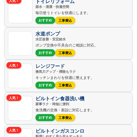
トイレリフォーム
人気！
節水・清潔・快適空間
毎日使うトイレを快適にします。
おすすめ
工事費込
水道ポンプ
水圧改善・安定給水
ポンプ交換や不具合のご相談に対応。
おすすめ
工事費込
レンジフード
人気！
換気力アップ・掃除もラク
キッチンまわりを快適に整えます。
おすすめ
工事費込
ビルトイン食器洗い機
人気！
家事ラク・時短に便利
食洗機の交換・新設に対応します。
おすすめ
工事費込
ビルトインガスコンロ
人気！
料理しやすく見た目もすっきり