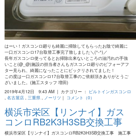
はーい！ガスコンロ廻りも綺麗に掃除してもらったお陰で綺麗に
一口ガスコンロ17台取替工事完了致しました＼(^-^)／
長年ガスコンロ使ってるとお掃除出来ないところの油汚れの手強
いこと(@_@)施設の担当者さんもガスコンロ廻りのビフォーアフ
ター見られ、綺麗になったことにビックリされてました！
この度は一口ガスコンロ17台取替工事のご依頼頂きありがとうご
ざいました。(施工スタッフ 増田)
2019年4月12日 9:43 AM | カテゴリー ：
ビルトインガスコンロ
,
名古屋店
,
三重県
,
ノーリツ
｜
コメント（0）
横浜市栄区【リンナイ】ガス
コンロRB2K3H3SB交換工事
横浜市栄区【リンナイ】ガスコンロRB2K3H3SB交換工事 施工事