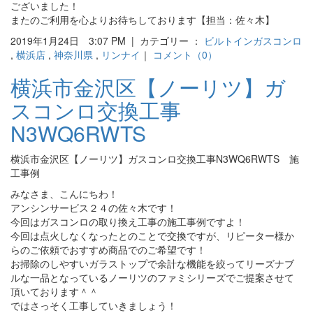
ございました！
またのご利用を心よりお待ちしております【担当：佐々木】
2019年1月24日 3:07 PM | カテゴリー ：
ビルトインガスコンロ
,
横浜店
,
神奈川県
,
リンナイ
｜
コメント（0）
横浜市金沢区【ノーリツ】ガ
スコンロ交換工事
N3WQ6RWTS
横浜市金沢区【ノーリツ】ガスコンロ交換工事N3WQ6RWTS 施
工事例
みなさま、こんにちわ！
アンシンサービス２４の佐々木です！
今回はガスコンロの取り換え工事の施工事例ですよ！
今回は点火しなくなったとのことで交換ですが、リピーター様か
らのご依頼でおすすめ商品でのご希望です！
お掃除のしやすいガラストップで余計な機能を絞ってリーズナブ
ルな一品となっているノーリツのファミシリーズでご提案させて
頂いております＾＾
ではさっそく工事していきましょう！