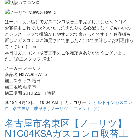
はーい！良い感じでガスコンロ取替工事完了しました＼(^-^)／
お客様もこれで火がついたり消えたりする心配しなくてもいいの
とガラストップで掃除がしやすいので良かったです！とお客様も
新しいガスコンロに満足されてました♪これで美味しいお料理作っ
て下さいm(__)m
本日はガスコンロ取替工事のご依頼頂きありがとうございまし
た。(施工スタッフ 増田)
メーカー ノーリツ
商品名 N3WQ6RWTS
施工スタッフ 増田
施工地域 岐阜市
施工期間 2019,2,21 1時間
2019年4月12日 10:04 AM | カテゴリー ：
ビルトインガスコン
ロ
,
名古屋店
,
岐阜県
,
ノーリツ
｜
コメント（0）
名古屋市名東区【ノーリツ】
N1C04KSAガスコンロ取替工