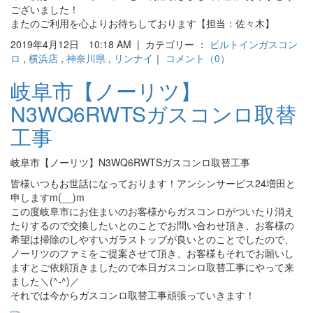
ございました！
またのご利用を心よりお待ちしております【担当：佐々木】
2019年4月12日 10:18 AM | カテゴリー ：
ビルトインガスコン
ロ
,
横浜店
,
神奈川県
,
リンナイ
｜
コメント（0）
岐阜市【ノーリツ】
N3WQ6RWTSガスコンロ取替
工事
岐阜市【ノーリツ】N3WQ6RWTSガスコンロ取替工事
皆様いつもお世話になっております！アンシンサービス24増田と
申しますm(__)m
この度岐阜市にお住まいのお客様からガスコンロがついたり消え
たりするので交換したいとのことでお問い合わせ頂き、お客様の
希望は掃除のしやすいガラストップが良いとのことでしたので、
ノーリツのファミをご提案させて頂き、お客様もそれでお願いし
ますとご依頼頂きましたので本日ガスコンロ取替工事にやって来
ました＼(^-^)／
それでは今からガスコンロ取替工事頑張っていきます！