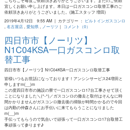
こちらこそ毎度ご依頼頂きありがとうございます。またのご依頼
宜しくお願い申し上げます。本日は一口ガスコンロ取替工事のご
依頼頂きありがとうございました。(施工スタッフ 増田)
2019年4月12日 9:55 AM | カテゴリー ：
ビルトインガスコンロ
,
名古屋店
,
愛知県
,
ノーリツ
｜
コメント（0）
四日市市【ノーリツ】
N1C04KSA一口ガスコンロ取
替工事
四日市市【ノーリツ】N1C04KSA一口ガスコンロ取替工事
皆様いつもお世話になっております！アンシンサービス24増田と
申しますm(__)m
この度四日市市の施設の寮で一口ガスコンロ17台工事させて頂く
ことになりました＼(^-^)／ガスコンロの撤去と取付はそんなに時
間かかりませんがガスコンロ撤去後の掃除が時間かかるので今回
は内勤の仲森さんにお手伝いに来てもらうことになりました
m(__)m
手伝ってもらうので気合いで頑張って一口ガスコンロ17台取替工
事頑張って参ります♪