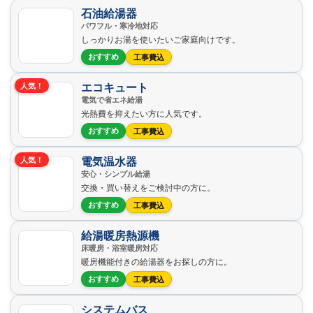
石油給湯器
パワフル・寒冷地対応
しっかりお湯を使いたいご家庭向けです。
おすすめ
工事費込
エコキュート
人気！
電気で省エネ給湯
光熱費を抑えたい方に人気です。
おすすめ
工事費込
電気温水器
人気！
安心・シンプル給湯
交換・買い替えをご検討中の方に。
おすすめ
工事費込
給湯暖房熱源機
床暖房・浴室暖房対応
暖房機能付きの給湯器をお探しの方に。
おすすめ
工事費込
システムバス