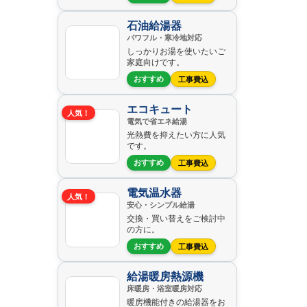
石油給湯器
パワフル・寒冷地対応
しっかりお湯を使いたいご
家庭向けです。
おすすめ
工事費込
エコキュート
人気！
電気で省エネ給湯
光熱費を抑えたい方に人気
です。
おすすめ
工事費込
電気温水器
人気！
安心・シンプル給湯
交換・買い替えをご検討中
の方に。
おすすめ
工事費込
給湯暖房熱源機
床暖房・浴室暖房対応
暖房機能付きの給湯器をお