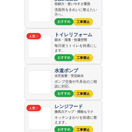
収納力・使いやすさ重視
洗面所をきれいに整えたい
方へ。
おすすめ
工事費込
トイレリフォーム
人気！
節水・清潔・快適空間
毎日使うトイレを快適にし
ます。
おすすめ
工事費込
水道ポンプ
水圧改善・安定給水
ポンプ交換や不具合のご相
談に対応。
おすすめ
工事費込
レンジフード
人気！
換気力アップ・掃除もラク
キッチンまわりを快適に整
えます。
おすすめ
工事費込