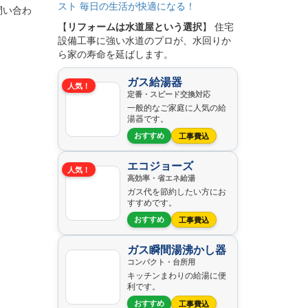
問い合わ
【
リフォームは水道屋という選択
】 住宅
設備工事に強い水道のプロが、水回りか
ら家の寿命を延ばします。
ガス給湯器
人気！
定番・スピード交換対応
一般的なご家庭に人気の給
湯器です。
おすすめ
工事費込
エコジョーズ
人気！
高効率・省エネ給湯
ガス代を節約したい方にお
すすめです。
おすすめ
工事費込
ガス瞬間湯沸かし器
コンパクト・台所用
キッチンまわりの給湯に便
利です。
おすすめ
工事費込