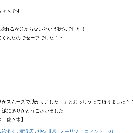
佐々木です！
！
に壊れるか分からないという状況でした！
てくれたのでセーフでした＾＾
りがスムーズで助かりました！」とおっしゃって頂けました＾
、誠にありがとうございました！
当：佐々木】
ス給湯器
,
横浜店
,
神奈川県
,
ノーリツ
｜
コメント（0）