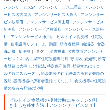
ンシンサービス24
アンシンサービス三重店
アンシンサ
ービス名古屋店
アンシンサービス大阪店
アンシンサー
ビス岐阜店
アンシンサービス岡山店
アンシンサービス
新潟店
アンシンサービス横浜店
アンシンサービス浜松
店
アンシンサービス神戸店
ビルトイン食洗機
住宅設
備
住宅設備リフォーム
動画
所有者登録
給湯器
食器
洗い機
食洗機
| タグ ：
名古屋市
,
名古屋市アンシンサ
ービス２４
,
名古屋市住宅設備専門店
,
守山区
,
愛知県
,
所有
者登録は大事！
,
消安法
,
特定保守製品
,
登録すればリコー
ルの時にスムーズ！
,
給湯器等の住宅設備の所有者登録の
説明
,
設備機器の所有者登録ってなに？
,
食洗機等の住宅設
備の所有者登録の説明
ビルトイン食洗機の後付け時にキッチンの引
き出しを残す方法【アンシンサービス２４】