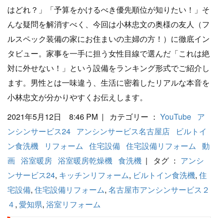
はどれ？」「予算をかけるべき優先順位が知りたい！」そ
んな疑問を解消すべく、今回は小林忠文の奥様の友人（フ
ルスペック装備の家にお住まいの主婦の方！）に徹底イン
タビュー。家事を一手に担う女性目線で選んだ「これは絶
対に外せない！」という設備をランキング形式でご紹介し
ます。男性とは一味違う、生活に密着したリアルな本音を
小林忠文が分かりやすくお伝えします。
2021年5月12日 8:46 PM | カテゴリー ：
YouTube
ア
ンシンサービス24
アンシンサービス名古屋店
ビルトイ
ン食洗機
リフォーム
住宅設備
住宅設備リフォーム
動
画
浴室暖房
浴室暖房乾燥機
食洗機
| タグ ：
アンシ
ンサービス24
,
キッチンリフォーム
,
ビルトイン食洗機
,
住
宅設備
,
住宅設備リフォーム
,
名古屋市アンシンサービス２
４
,
愛知県
,
浴室リフォーム