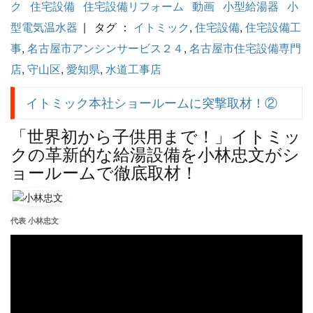
ク
住宅設備
住宅設備リフォーム
動画
小型給湯器
小
型電気温水器
| タグ ：
イトミック
,
住宅設備
,
住宅設備工
事
,
名古屋市アンシンサービス２４
,
名古屋市住宅設備専門
店
,
守山区
,
愛知県
,
水道工事店
イトミック本社ショールームに突撃取材！②
「世界初から子供用まで！」イトミッ
クの革新的な給湯設備を小林忠文がシ
ョールームで徹底取材！
代表 小林忠文