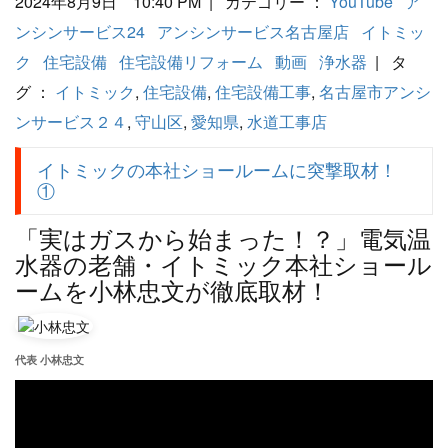
2024年8月9日 10:40 PM | カテゴリー ：
YouTube
ア
ンシンサービス24
アンシンサービス名古屋店
イトミッ
ク
住宅設備
住宅設備リフォーム
動画
浄水器
| タ
グ ：
イトミック
,
住宅設備
,
住宅設備工事
,
名古屋市アンシ
ンサービス２４
,
守山区
,
愛知県
,
水道工事店
イトミックの本社ショールームに突撃取材！
①
「実はガスから始まった！？」電気温
水器の老舗・イトミック本社ショール
ームを小林忠文が徹底取材！
代表 小林忠文