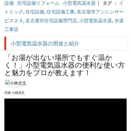
設備
住宅設備リフォーム
小型電気温水器
| タグ ：
イ
トミック
,
住宅設備
,
住宅設備工事
,
名古屋市アンシンサー
ビス２４
,
名古屋市住宅設備専門店
,
小型電気温水器
,
水道
工事店
小型電気温水器の用途と紹介
「お湯が出ない場所でもすぐ温か
く！」小型電気温水器の便利な使い方
と魅力をプロが教えます！
代表 小林忠文