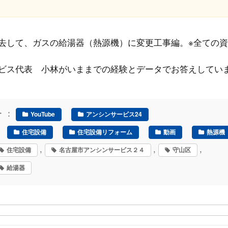
去して、ガスの給湯器（熱源機）に変更工事編。※全ての
ビス代表 小林がいままでの経験とデータでお答えしてい
ー ：
YouTube
アンシンサービス24
住宅設備
住宅設備リフォーム
動画
熱源機
,
,
,
住宅設備
名古屋市アンシンサービス２４
守山区
給湯器