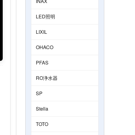
INAX
LED照明
LIXIL
OHACO
PFAS
RO浄水器
SP
Stella
TOTO