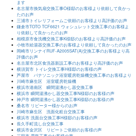
ます
名古屋市換気扇交換工事O様邸のお客様より依頼して良かっ
たのお声
三浦市トイレリフォームご依頼のお客様より高評価のお声
鎌倉市TOTO TCF6621 ウォシュレット交換工事のお客様よ
り依頼して良かったのお声
相模原市食洗機交換工事K様邸のお客様より高評価のお声
小牧市給湯器交換工事のお客様より依頼して良かったのお声
岡崎市リンナイRUF-A2005SAT(A)交換工事のお客様より高
評価のお声
名古屋市北区食洗器新設工事のお客様より高評価のお声
横須賀市 トイレ交換工事H様邸のお客様の声
芦屋市 パナソニック浴室暖房乾燥機交換工事のお客様より
川崎市麻生区 浴室暖房乾燥機
横浜市港南区 瞬間湯沸かし器交換工事
横浜市 瞬間湯沸かし器交換工事N様邸のお客様の声
神戸市 瞬間湯沸かし器交換工事K様邸のお客様の声
桑名市 リピーター様からのお声
川崎市麻生区 洗面化粧台交換工事
横浜市 洗面台交換工事H様邸のお客様の声
長久手町流し台交換工事
横浜市金沢区 リピートご依頼のお客様の声
三田市 電気工事のお客様の声