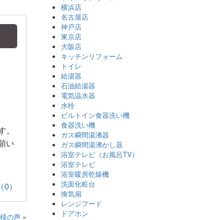
横浜店
名古屋店
神戸店
東京店
大阪店
キッチンリフォーム
トイレ
給湯器
石油給湯器
電気温水器
水栓
ビルトイン食器洗い機
食器洗い機
す。
ガス瞬間湯沸器
願い
ガス瞬間湯沸かし器
浴室テレビ（お風呂TV）
浴室テレビ
浴室暖房乾燥機
洗面化粧台
（0）
換気扇
レンジフード
ドアホン
客様の声
»