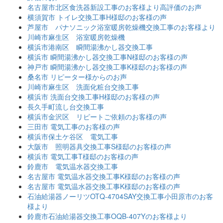
名古屋市北区食洗器新設工事のお客様より高評価のお声
横須賀市 トイレ交換工事H様邸のお客様の声
芦屋市 パナソニック浴室暖房乾燥機交換工事のお客様より
川崎市麻生区 浴室暖房乾燥機
横浜市港南区 瞬間湯沸かし器交換工事
横浜市 瞬間湯沸かし器交換工事N様邸のお客様の声
神戸市 瞬間湯沸かし器交換工事K様邸のお客様の声
桑名市 リピーター様からのお声
川崎市麻生区 洗面化粧台交換工事
横浜市 洗面台交換工事H様邸のお客様の声
長久手町流し台交換工事
横浜市金沢区 リピートご依頼のお客様の声
三田市 電気工事のお客様の声
横浜市保土ケ谷区 電気工事
大阪市 照明器具交換工事S様邸のお客様の声
横浜市 電気工事T様邸のお客様の声
鈴鹿市 電気温水器交換工事
名古屋市 電気温水器交換工事K様邸のお客様の声
名古屋市 電気温水器交換工事K様邸のお客様の声
石油給湯器ノーリツOTQ-4704SAY交換工事小田原市のお客
様より
鈴鹿市石油給湯器交換工事OQB-407Yのお客様より