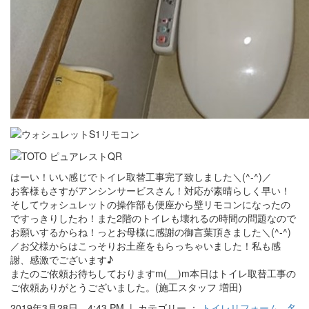
はーい！いい感じでトイレ取替工事完了致しました＼(^-^)／
お客様もさすがアンシンサービスさん！対応が素晴らしく早い！
そしてウォシュレットの操作部も便座から壁リモコンになったの
ですっきりしたわ！また2階のトイレも壊れるの時間の問題なので
お願いするからね！っとお母様に感謝の御言葉頂きました＼(^-^)
／お父様からはこっそりお土産をもらっちゃいました！私も感
謝、感激でございます♪
またのご依頼お待ちしておりますm(__)m本日はトイレ取替工事の
ご依頼ありがとうございました。(施工スタッフ 増田)
2019年3月28日 4:43 PM | カテゴリー ：
トイレリフォーム
,
名