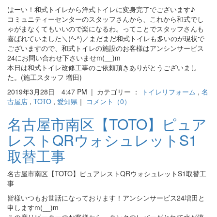
はーい！和式トイレから洋式トイレに変身完了でございます♪
コミュニティーセンターのスタッフさんから、これから和式でし
ゃがまなくてもいいので楽になるわ。ってことでスタッフさんも
喜ばれていました＼(^-^)／まだまだ和式トイレも多いのが現状で
ございますので、和式トイレの施設のお客様はアンシンサービス
24にお問い合わせ下さいませm(__)m
本日は和式トイレ改修工事のご依頼頂きありがとうございまし
た。(施工スタッフ 増田)
2019年3月28日 4:47 PM | カテゴリー ：
トイレリフォーム
,
名
古屋店
,
TOTO
,
愛知県
｜
コメント（0）
名古屋市南区【TOTO】ピュア
レストQRウォシュレットS1
取替工事
名古屋市南区【TOTO】ピュアレストQRウォシュレットS1取替工
事
皆様いつもお世話になっております！アンシンサービス24増田と
申しますm(__)m
この度リピーターのお客様から、タンクのレバーがとれて水が流