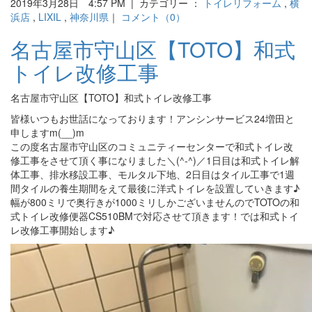
2019年3月28日 4:57 PM | カテゴリー ：
トイレリフォーム
,
横
浜店
,
LIXIL
,
神奈川県
｜
コメント（0）
名古屋市守山区【TOTO】和式
トイレ改修工事
名古屋市守山区【TOTO】和式トイレ改修工事
皆様いつもお世話になっております！アンシンサービス24増田と
申しますm(__)m
この度名古屋市守山区のコミュニティーセンターで和式トイレ改
修工事をさせて頂く事になりました＼(^-^)／1日目は和式トイレ解
体工事、排水移設工事、モルタル下地、2日目はタイル工事で1週
間タイルの養生期間をえて最後に洋式トイレを設置していきます♪
幅が800ミリで奥行きが1000ミリしかございませんのでTOTOの和
式トイレ改修便器CS510BMで対応させて頂きます！では和式トイ
レ改修工事開始します♪