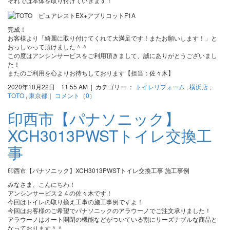
それでは本体を取り付けていきます！
完成！
お客様より「綺麗に取り付けてくれて大満足です！またお願いします！」と
おっしゃって頂けました＾＾
この度はアンシンサービスをご利用頂きまして、誠にありがとうございまし
た！
またのご利用を心よりお待ちしております【担当：佐々木】
2020年10月22日 11:55 AM | カテゴリー ：
トイレリフォーム
,
横浜店
,
TOTO
,
東京都
｜
コメント（0）
印西市【パナソニック】
XCH3013PWSTトイレ交換工
事
印西市【パナソニック】XCH3013PWSTトイレ交換工事 施工事例
みなさま、こんにちわ！
アンシンサービス２４の佐々木です！
今回はトイレの取り換え工事の施工事例ですよ！
今回はお客様のご希望でパナソニックのアラウーノでご注文承りました！
アラウーノはオート開閉の機能などがついている割にリーズナブルな商品と
なっております＾＾