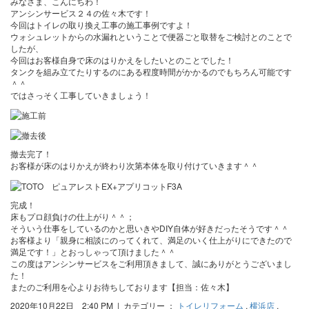
みなさま、こんにちわ！
アンシンサービス２４の佐々木です！
今回はトイレの取り換え工事の施工事例ですよ！
ウォシュレットからの水漏れということで便器ごと取替をご検討とのことで
したが、
今回はお客様自身で床のはりかえをしたいとのことでした！
タンクを組み立てたりするのにある程度時間がかかるのでもちろん可能です
＾＾
ではさっそく工事していきましょう！
撤去完了！
お客様が床のはりかえが終わり次第本体を取り付けていきます＾＾
完成！
床もプロ顔負けの仕上がり＾＾；
そういう仕事をしているのかと思いきやDIY自体が好きだったそうです＾＾
お客様より「親身に相談にのってくれて、満足のいく仕上がりにできたので
満足です！」とおっしゃって頂けました＾＾
この度はアンシンサービスをご利用頂きまして、誠にありがとうございまし
た！
またのご利用を心よりお待ちしております【担当：佐々木】
2020年10月22日 2:40 PM | カテゴリー ：
トイレリフォーム
,
横浜店
,