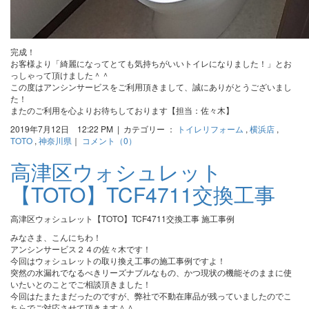
完成！
お客様より「綺麗になってとても気持ちがいいトイレになりました！」とお
っしゃって頂けました＾＾
この度はアンシンサービスをご利用頂きまして、誠にありがとうございまし
た！
またのご利用を心よりお待ちしております【担当：佐々木】
2019年7月12日 12:22 PM | カテゴリー ：
トイレリフォーム
,
横浜店
,
TOTO
,
神奈川県
｜
コメント（0）
高津区ウォシュレット
【TOTO】TCF4711交換工事
高津区ウォシュレット【TOTO】TCF4711交換工事 施工事例
みなさま、こんにちわ！
アンシンサービス２４の佐々木です！
今回はウォシュレットの取り換え工事の施工事例ですよ！
突然の水漏れでなるべきリーズナブルなもの、かつ現状の機能そのままに使
いたいとのことでご相談頂きました！
今回はたまたまだったのですが、弊社で不動在庫品が残っていましたのでこ
ちらでご対応させて頂きます＾＾