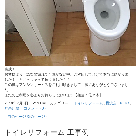
完成！
お客様より「急な水漏れで予算がない中、ご対応して頂けて本当に助かりま
した！」とおっしゃって頂けました＾＾
この度はアンシンサービスをご利用頂きまして、誠にありがとうございまし
た！
またのご利用を心よりお待ちしております【担当：佐々木】
2019年7月5日 5:13 PM | カテゴリー ：
トイレリフォーム
,
横浜店
,
TOTO
,
神奈川県
｜
コメント（0）
« 前のページ
次のページ »
トイレリフォーム 工事例