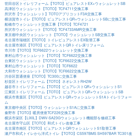
世田谷区トイレリフォーム【TOTO】ピュアレストEX+ウォシュレットSB
高津区ウォシュレット【TOTO】TCF4711交換工事
所沢市【ウォシュレット】TOTOアプリコットF3A交換工事
横須賀市トイレ【TOTO】ピュアレストQR+ウォシュレットSBに交換工事
船橋市ウォシュレット交換工事【TOTO】TCF4721
所沢市ウォシュレット【TOTO】TCF4733AMR交換工事
東京都中央区ウォシュレット【TOTO】ウォシュレットSB交換工事
名古屋市瑞穂区【TOTO】トイレピュアレストEX取替工事
名古屋市港区【TOTO】ピュアレストQRトイレ床リフォーム
市川市【TOTO】TCF6622ウォシュレット交換工事
東村山市ウォシュレット【TOTO】TCF6622交換工事
台東区ウォシュレット【TOTO】TCF6622交換工事
東村山市ウォシュレット【TOTO】TCF6622
大和市ウォシュレット【TOTO】TCF6622交換工事
渋谷区普通便座【TOTO】TC300に交換工事
杉並区トイレリフォーム【TOTO】ネオレストRH2W
越谷市トイレリフォーム【TOTO】ピュアレストQR+ウォシュレットS1
江東区トイレリフォーム【TOTO】 ピュアレストQR+ウォシュレットSB
横浜市青葉区【TOTO】ピュアレストQR+ウォシュレットS1Aトイレリフォー
ム
東京都中央区【TOTO】ウォシュレットS1Aに交換工事
秦野市【TOTO】暖房便座TCF226交換工事
横浜市栄区【LIXIL】DWV-SA23Gウォシュレット機能部を修繕工事
名古屋市守山区【TOTO】和式トイレ改修工事
名古屋市南区【TOTO】ピュアレストQRウォシュレットS1取替工事
瀬戸市和式トイレから洋式トイレ【TOTO】CS597BMS SH597BAR TC301改