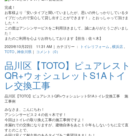
完成！
お客様より「安いタイプと聞いていましたが、思いの外しっかりしているタ
イプだったので安心して貸し出すことができます！」とおっしゃって頂けま
した＾＾
この度はアンシンサービスをご利用頂きまして、誠にありがとうございまし
た！
またのご利用を心よりお待ちしております【担当：佐々木】
2020年10月22日 11:31 AM | カテゴリー ：
トイレリフォーム
,
横浜店
,
TOTO
,
神奈川県
｜
コメント（0）
品川区【TOTO】ピュアレスト
QR+ウォシュレットS1Aトイ
レ交換工事
品川区【TOTO】ピュアレストQR+ウォシュレットS1Aトイレ交換工事 施
工事例
みなさま、こんにちわ！
アンシンサービス２４の佐々木です！
今回はトイレの取り換え工事の施工事例ですよ！
水漏れでの交換になりますが、建物自体をあと１０年もしないうちに立て直
すとのことで、
今回は安くて耐久性のあるタイプをご希望頂きました！