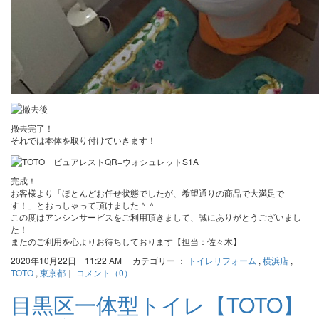
撤去完了！
それでは本体を取り付けていきます！
完成！
お客様より「ほとんどお任せ状態でしたが、希望通りの商品で大満足で
す！」とおっしゃって頂けました＾＾
この度はアンシンサービスをご利用頂きまして、誠にありがとうございまし
た！
またのご利用を心よりお待ちしております【担当：佐々木】
2020年10月22日 11:22 AM | カテゴリー ：
トイレリフォーム
,
横浜店
,
TOTO
,
東京都
｜
コメント（0）
目黒区一体型トイレ【TOTO】