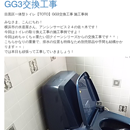
GG3交換工事
目黒区一体型トイレ【TOTO】GG3交換工事 施工事例
みなさま、こんにちわ！
横浜市の水道屋さん、アンシンサービス２４の佐々木です！
今回はトイレの取り換え工事の施工事例ですよ！
今回はめちゃくちゃ重たい旧クイーンシリーズからの交換工事です＾＾；
こちらかなりの重量で、排水の位置も特殊なため別売部品や手間も結構かか
ります＞＜；
では本日も頑張って工事していきましょう！