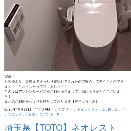
完成！
お客様より「最後まできっちり確認してくれたので安心して使うことができ
ます！」とおっしゃって頂けました＾＾
この度はアンシンサービスをご利用頂きまして、誠にありがとうございまし
た！
またのご利用を心よりお待ちしております【担当：佐々木】
2020年10月22日 11:43 AM | カテゴリー ：
トイレリフォーム
,
横浜店
,
パ
ナソニック
,
千葉県
｜
コメント（0）
埼玉県【TOTO】ネオレスト