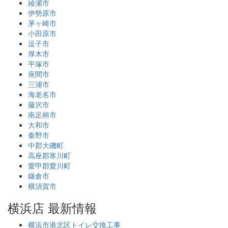
綾瀬市
伊勢原市
茅ヶ崎市
小田原市
逗子市
厚木市
平塚市
座間市
三浦市
海老名市
藤沢市
南足柄市
大和市
秦野市
中郡大磯町
高座郡寒川町
愛甲郡愛川町
鎌倉市
横須賀市
横浜店 最新情報
横浜市港北区トイレ交換工事