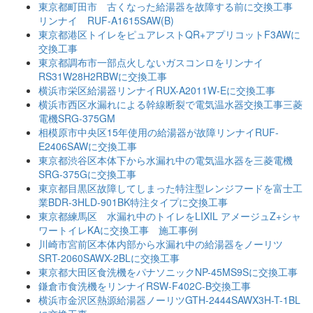
東京都町田市 古くなった給湯器を故障する前に交換工事
リンナイ RUF-A1615SAW(B)
東京都港区トイレをピュアレストQR+アプリコットF3AWに
交換工事
東京都調布市一部点火しないガスコンロをリンナイ
RS31W28H2RBWに交換工事
横浜市栄区給湯器リンナイRUX-A2011W-Eに交換工事
横浜市西区水漏れによる幹線断裂で電気温水器交換工事三菱
電機SRG-375GM
相模原市中央区15年使用の給湯器が故障リンナイRUF-
E2406SAWに交換工事
東京都渋谷区本体下から水漏れ中の電気温水器を三菱電機
SRG-375Gに交換工事
東京都目黒区故障してしまった特注型レンジフードを富士工
業BDR-3HLD-901BK特注タイプに交換工事
東京都練馬区 水漏れ中のトイレをLIXIL アメージュZ+シャ
ワートイレKAに交換工事 施工事例
川崎市宮前区本体内部から水漏れ中の給湯器をノーリツ
SRT-2060SAWX-2BLに交換工事
東京都大田区食洗機をパナソニックNP-45MS9Sに交換工事
鎌倉市食洗機をリンナイRSW-F402C-B交換工事
横浜市金沢区熱源給湯器ノーリツGTH-2444SAWX3H-T-1BL