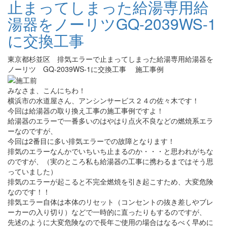
止まってしまった給湯専用給
湯器をノーリツGQ-2039WS-1
に交換工事
東京都杉並区 排気エラーで止まってしまった給湯専用給湯器を
ノーリツ GQ-2039WS-1に交換工事 施工事例
みなさま、こんにちわ！
横浜市の水道屋さん、アンシンサービス２４の佐々木です！
今回は給湯器の取り換え工事の施工事例ですよ！
給湯器のエラーで一番多いのはやはり点火不良などの燃焼系エラ
ーなのですが、
今回は2番目に多い排気エラーでの故障となります！
排気のエラーなんかでいちいち止まるのか・・・と思われがちな
のですが、（実のところ私も給湯器の工事に携わるまではそう思
っていました）
排気のエラーが起こると不完全燃焼を引き起こすため、大変危険
なのです！！
排気エラー自体は本体のリセット（コンセントの抜き差しやブレ
ーカーの入り切り）などで一時的に直ったりもするのですが、
先述のように大変危険なので長年ご使用の場合はなるべく早めに