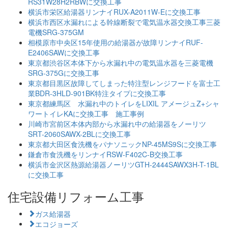
RS31W28H2RBWに交換工事
横浜市栄区給湯器リンナイRUX-A2011W-Eに交換工事
横浜市西区水漏れによる幹線断裂で電気温水器交換工事三菱
電機SRG-375GM
相模原市中央区15年使用の給湯器が故障リンナイRUF-
E2406SAWに交換工事
東京都渋谷区本体下から水漏れ中の電気温水器を三菱電機
SRG-375Gに交換工事
東京都目黒区故障してしまった特注型レンジフードを富士工
業BDR-3HLD-901BK特注タイプに交換工事
東京都練馬区 水漏れ中のトイレをLIXIL アメージュZ+シャ
ワートイレKAに交換工事 施工事例
川崎市宮前区本体内部から水漏れ中の給湯器をノーリツ
SRT-2060SAWX-2BLに交換工事
東京都大田区食洗機をパナソニックNP-45MS9Sに交換工事
鎌倉市食洗機をリンナイRSW-F402C-B交換工事
横浜市金沢区熱源給湯器ノーリツGTH-2444SAWX3H-T-1BL
に交換工事
住宅設備リフォーム工事
ガス給湯器
エコジョーズ