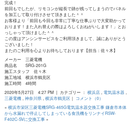
完成！
前回もでしたが、リモコンが縦長で跡が残ってしまうのでパネル
を加工して取り付けさせて頂きました＾＾
お客様より「前回も今回も非常に丁寧な仕事ぶりで大変助かって
おります！また入れ替えの際はよろしくおねがいします！」とお
っしゃって頂けました＾＾
この度はアンシンサービスをご利用頂きまして、誠にありがとう
ございました！
またのご利用を心よりお待ちしております【担当：佐々木】
メーカー 三菱電機
商品名 SRG-201G
施工スタッフ 佐々木
施工地域 横浜市鶴見区
施工時間 4時間
2020年5月27日 4:27 PM | カテゴリー ：
横浜店
,
電気温水器
,
三菱電機
,
神奈川県
,
横浜市鶴見区
｜
コメント（0）
«
横浜市栄区三菱電機SRG-465G電気温水器交換工事
鎌倉市本体
から水漏れで停止してしまっている食洗機をリンナイRSW-
F402C-SVに交換工事
»