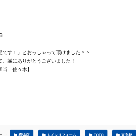
足です！」とおっしゃって頂けました＾＾
て、誠にありがとうございました！
担当：佐々木】
ー ：
,
,
,
横浜店
トイレリフォーム
TOTO
東京都