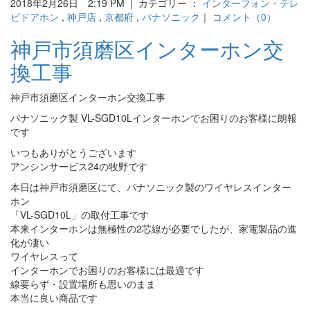
2018年2月26日 2:19 PM | カテゴリー ：
インターフォン・テレ
ビドアホン
,
神戸店
,
京都府
,
パナソニック
｜
コメント（0）
神戸市須磨区インターホン交
換工事
神戸市須磨区インターホン交換工事
パナソニック製 VL-SGD10Lインターホンでお困りのお客様に朗報
です
いつもありがとうございます
アンシンサービス24の牧野です
本日は神戸市須磨区にて、パナソニック製のワイヤレスインター
ホン
「VL-SGD10L」の取付工事です
本来インターホンは無極性の2芯線が必要でしたが、家電製品の進
化が凄い
ワイヤレスって
インターホンでお困りのお客様には最適です
線要らず・設置場所も思いのまま
本当に良い商品です