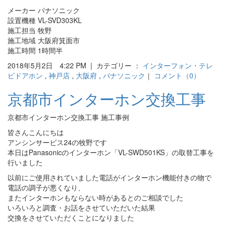
メーカー パナソニック
設置機種 VL-SVD303KL
施工担当 牧野
施工地域 大阪府箕面市
施工時間 1時間半
2018年5月2日 4:22 PM | カテゴリー ：
インターフォン・テレ
ビドアホン
,
神戸店
,
大阪府
,
パナソニック
｜
コメント（0）
京都市インターホン交換工事
京都市インターホン交換工事 施工事例
皆さんこんにちは
アンシンサービス24の牧野です
本日はPanasonicのインターホン「VL-SWD501KS」の取替工事を
行いました
以前にご使用されていました電話がインターホン機能付きの物で
電話の調子が悪くなり、
またインターホンもならない時があるとのご相談でした
いろいろと調査・お話をさせていただいた結果
交換をさせていただくことになりました