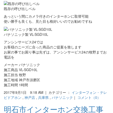
既存の呼び出しベル
あっという間にカメラ付きのインターホンに取替可能
使い勝手も良くも、見た目も格好いいのでお勧めですね
パナソニック製 VL-SGD10L
アンシンサービス24では
お客様のニーズに合った商品のご提案を致します
お家の事でお困り事は先ずは、アンシンサービス24の牧野までお
電話を
メーカー パナソニック
施工商品 VL-SGD10L
施工担当 牧野
施工地域 神戸市須磨区
施工時間 1時間
2017年9月1日 9:18 AM | カテゴリー ：
インターフォン・テレ
ビドアホン
,
神戸店
,
兵庫県
,
パナソニック
｜
コメント（0）
明石市インターホン交換工事