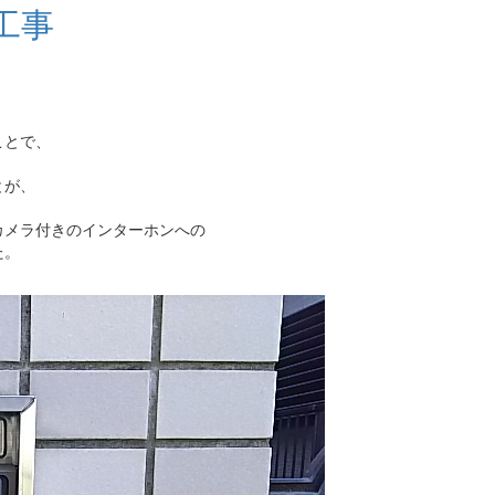
工事
ことで、
とが、
カメラ付きのインターホンへの
た。