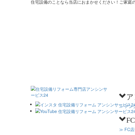
住宅設備のことなら当店におまかせください！ご家庭
ア
≫ アン
F
≫ FC