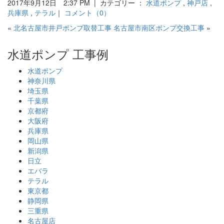
2017年9月12日 2:37 PM | カテゴリー ：
水道ポンプ
,
神戸店
,
兵庫県
,
テラル
｜
コメント（0）
«
北名古屋市井戸ポンプ取替工事
名古屋市南区ポンプ交換工事
»
水道ポンプ 工事例
水道ポンプ
神奈川県
埼玉県
千葉県
京都府
大阪府
兵庫県
岡山県
新潟県
日立
エバラ
テラル
東京都
静岡県
三重県
名古屋店