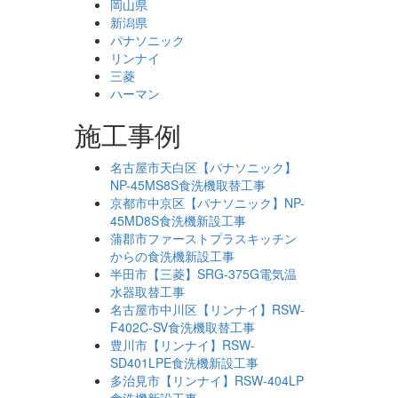
岡山県
新潟県
パナソニック
リンナイ
三菱
ハーマン
施工事例
名古屋市天白区【パナソニック】
NP-45MS8S食洗機取替工事
京都市中京区【パナソニック】NP-
45MD8S食洗機新設工事
蒲郡市ファーストプラスキッチン
からの食洗機新設工事
半田市【三菱】SRG-375G電気温
水器取替工事
名古屋市中川区【リンナイ】RSW-
F402C-SV食洗機取替工事
豊川市【リンナイ】RSW-
SD401LPE食洗機新設工事
多治見市【リンナイ】RSW-404LP