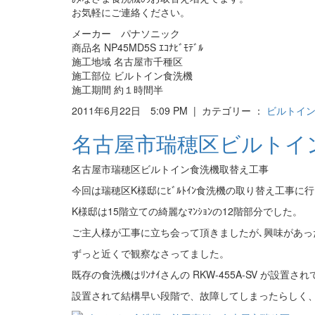
お気軽にご連絡ください。
メーカー パナソニック
商品名 NP45MD5S ｴｺﾅﾋﾞﾓﾃﾞﾙ
施工地域 名古屋市千種区
施工部位 ビルトイン食洗機
施工期間 約１時間半
2011年6月22日 5:09 PM | カテゴリー ：
ビルトイ
名古屋市瑞穂区ビルトイ
名古屋市瑞穂区ビルトイン食洗機取替え工事
今回は瑞穂区K様邸にﾋﾞﾙﾄｲﾝ食洗機の取り替え工事に
K様邸は15階立ての綺麗なﾏﾝｼｮﾝの12階部分でした。
ご主人様が工事に立ち会って頂きましたが､興味があっ
ずっと近くで観察なさってました。
既存の食洗機はﾘﾝﾅｲさんの RKW-455A-SV が設置
設置されて結構早い段階で、故障してしまったらしく