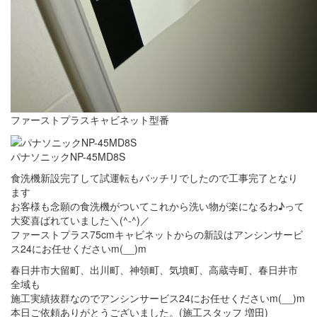
ファーストプラスキャビネット型番
パナソニックNP-45MD8S
食洗機新設完了して試運転もバッチリでしたので工事完了となり
ます
お客様も念願の食洗機がついてこれから洗い物が楽になるわ♪って
大変喜ばれていました＼(^-^)／
ファーストプラス75cmキャビネットからの新設はアンシンサービ
ス24にお任せくださいm(__)m
春日井市大留町、出川町、神領町、気墳町、高蔵寺町、春日井市
全域も
施工実績抜群なのでアンシンサービス24にお任せくださいm(__)m
本日ご依頼ありがとうございました。(施工スタッフ 増田)