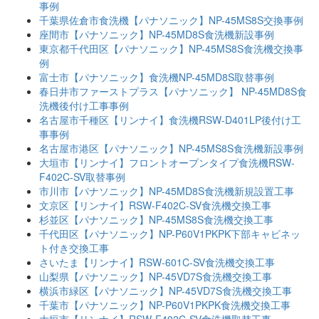
事例
千葉県佐倉市食洗機【パナソニック】NP-45MS8S交換事例
座間市【パナソニック】NP-45MD8S食洗機新設事例
東京都千代田区【パナソニック】NP-45MS8S食洗機交換事
例
富士市【パナソニック】食洗機NP-45MD8S取替事例
春日井市ファーストプラス【パナソニック】 NP-45MD8S食
洗機後付け工事事例
名古屋市千種区【リンナイ】食洗機RSW-D401LP後付け工
事事例
名古屋市港区【パナソニック】NP-45MS8S食洗機新設事例
大垣市【リンナイ】フロントオープンタイプ食洗機RSW-
F402C-SV取替事例
市川市【パナソニック】NP-45MD8S食洗機新規設置工事
文京区【リンナイ】RSW-F402C-SV食洗機交換工事
杉並区【パナソニック】NP-45MS8S食洗機交換工事
千代田区【パナソニック】NP-P60V1PKPK下部キャビネッ
ト付き交換工事
さいたま【リンナイ】RSW-601C-SV食洗機交換工事
山梨県【パナソニック】NP-45VD7S食洗機交換工事
横浜市緑区【パナソニック】NP-45VD7S食洗機交換工事
千葉市【パナソニック】NP-P60V1PKPK食洗機交換工事