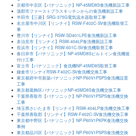
京都市中京区【パナソニック】NP-45MD8S食洗機新設工事
蒲郡市ファーストプラスキッチンからの食洗機新設工事
半田市【三菱】SRG-375G電気温水器取替工事
名古屋市中川区【リンナイ】RSW-F402C-SV食洗機取替工
事
豊川市【リンナイ】RSW-SD401LPE食洗機新設工事
多治見市【リンナイ】RSW-404LP食洗機新設工事
長浜市【リンナイ】RSW-601C-SV食洗機取替工事
春日井市【パナソニック】NP-45MD8Sビルトイン食洗機後
付け工事
富士市【パナソニック】食洗機NP-45MD8S取替工事
鎌倉市リンナイRSW-F402C-SV食洗機交換工事
東京都府中市新築パナソニックNP-P60V1PSPS食洗機設置
工事
東京都葛飾区パナソニックNP-45MD8S食洗機交換工事
千葉県香取市【パナソニック】NP-P60V1PSPS食洗機交換
工事
埼玉県さいたま市【リンナイ】RSW-404LP食洗機交換工事
千葉県香取郡【リンナイ】RSW-F402C-SV食洗機交換工事
東京都中野区【パナソニック】NP-P60V1PKPK食洗機交換
事例
東京都品川区【パナソニック】NP-P60V1PSPS食洗機交換