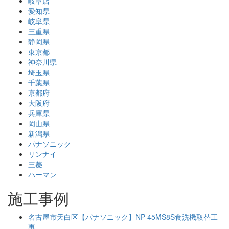
岐阜店
愛知県
岐阜県
三重県
静岡県
東京都
神奈川県
埼玉県
千葉県
京都府
大阪府
兵庫県
岡山県
新潟県
パナソニック
リンナイ
三菱
ハーマン
施工事例
名古屋市天白区【パナソニック】NP-45MS8S食洗機取替工
事