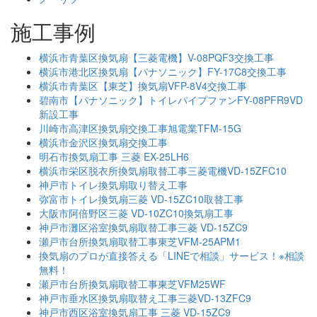
施工事例
横浜市青葉区換気扇【三菱電機】V-08PQF3交換工事
横浜市港北区換気扇【パナソニック】FY-17C8交換工事
横浜市青葉区【東芝】換気扇VFP-8V4交換工事
碧南市【パナソニック】トイレパイプファンFY-08PFR9VD
新設工事
川崎市高津区換気扇交換工事旭電業TFM-15G
横浜市金沢区換気扇交換工事
明石市換気扇工事 三菱 EX-25LH6
横浜市栄区脱衣所換気扇取替工事三菱電機VD-15ZFC10
神戸市トイレ換気扇取り替え工事
弥富市トイレ換気扇三菱 VD-15ZC10取替工事
大阪市阿倍野区三菱 VD-10ZC10換気扇工事
神戸市灘区浴室換気扇取替工事三菱 VD-15ZC9
瀬戸市台所換気扇取替工事東芝VFM-25APM1
換気扇のプロが直接答える「LINEで相談」サービス！※相談
無料！
瀬戸市台所換気扇取替工事東芝VFM25WF
神戸市垂水区換気扇取替え工事三菱VD-13ZFC9
神戸市西区浴室換気扇工事 三菱 VD-15ZC9