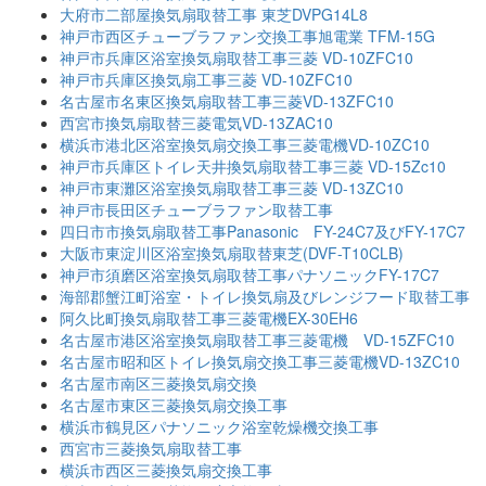
大府市二部屋換気扇取替工事 東芝DVPG14L8
神戸市西区チューブラファン交換工事旭電業 TFM-15G
神戸市兵庫区浴室換気扇取替工事三菱 VD-10ZFC10
神戸市兵庫区換気扇工事三菱 VD-10ZFC10
名古屋市名東区換気扇取替工事三菱VD-13ZFC10
西宮市換気扇取替三菱電気VD-13ZAC10
横浜市港北区浴室換気扇交換工事三菱電機VD-10ZC10
神戸市兵庫区トイレ天井換気扇取替工事三菱 VD-15Zc10
神戸市東灘区浴室換気扇取替工事三菱 VD-13ZC10
神戸市長田区チューブラファン取替工事
四日市市換気扇取替工事Panasonic FY-24C7及びFY-17C7
大阪市東淀川区浴室換気扇取替東芝(DVF-T10CLB)
神戸市須磨区浴室換気扇取替工事パナソニックFY-17C7
海部郡蟹江町浴室・トイレ換気扇及びレンジフード取替工事
阿久比町換気扇取替工事三菱電機EX-30EH6
名古屋市港区浴室換気扇取替工事三菱電機 VD-15ZFC10
名古屋市昭和区トイレ換気扇交換工事三菱電機VD-13ZC10
名古屋市南区三菱換気扇交換
名古屋市東区三菱換気扇交換工事
横浜市鶴見区パナソニック浴室乾燥機交換工事
西宮市三菱換気扇取替工事
横浜市西区三菱換気扇交換工事