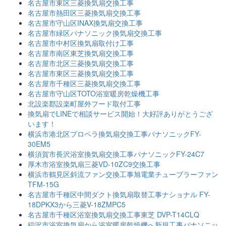
名古屋市東区三菱換気扇交換工事
名古屋市熱田区三菱換気扇交換工事
名古屋市守山区INAX換気扇交換工事
名古屋市緑区パナソニック換気扇交換工事
名古屋市中村区換気扇取付け工事
名古屋市南区東芝換気扇交換工事
名古屋市北区三菱換気扇交換工事
名古屋市東区三菱換気扇交換工事
名古屋市千種区三菱換気扇交換工事
名古屋市守山区TOTO浴室暖房乾燥機工事
北設楽郡設楽町屋外フード取付工事
換気扇でLINEで相談サービス開始！大好評ありがとうござ
います！
横浜市港北区プロペラ換気扇交換工事パナソニックFY-
30EM5
横須賀市長沢浴室換気扇交換工事パナソニックFY-24C7
厚木市浴室換気扇三菱VD-10ZC9交換工事
横浜市鶴見区斜流ファン交換工事旭電業チューブラーファン
TFM-15G
名古屋市千種区中間ダクト換気扇取替工事ナショナル FY-
18DPKX3から三菱V-18ZMPC5
名古屋市千種区浴室換気扇交換工事東芝 DVP-T14CLQ
稲沢市浴室換気扇から浴室暖房乾燥機へ新規工事パナソニッ