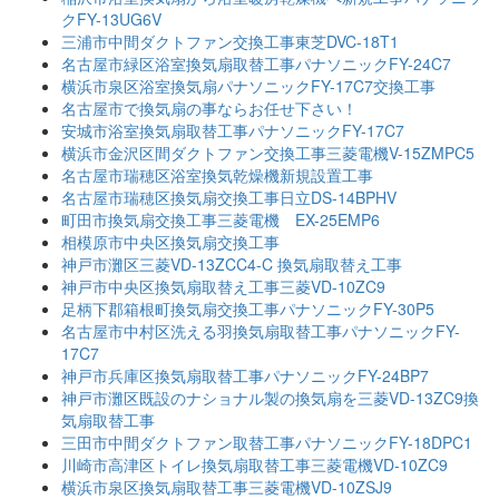
クFY-13UG6V
三浦市中間ダクトファン交換工事東芝DVC-18T1
名古屋市緑区浴室換気扇取替工事パナソニックFY-24C7
横浜市泉区浴室換気扇パナソニックFY-17C7交換工事
名古屋市で換気扇の事ならお任せ下さい！
安城市浴室換気扇取替工事パナソニックFY-17C7
横浜市金沢区間ダクトファン交換工事三菱電機V-15ZMPC5
名古屋市瑞穂区浴室換気乾燥機新規設置工事
名古屋市瑞穂区換気扇交換工事日立DS-14BPHV
町田市換気扇交換工事三菱電機 EX-25EMP6
相模原市中央区換気扇交換工事
神戸市灘区三菱VD-13ZCC4-C 換気扇取替え工事
神戸市中央区換気扇取替え工事三菱VD-10ZC9
足柄下郡箱根町換気扇交換工事パナソニックFY-30P5
名古屋市中村区洗える羽換気扇取替工事パナソニックFY-
17C7
神戸市兵庫区換気扇取替工事パナソニックFY-24BP7
神戸市灘区既設のナショナル製の換気扇を三菱VD-13ZC9換
気扇取替工事
三田市中間ダクトファン取替工事パナソニックFY-18DPC1
川崎市高津区トイレ換気扇取替工事三菱電機VD-10ZC9
横浜市泉区換気扇取替工事三菱電機VD-10ZSJ9