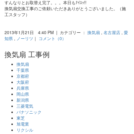
すんなりとお取替え完了。。。本日もﾅｲｽｯ!!
換気扇交換工事のご依頼いただきありがとうございました。（施
工スタッフ）
2013年1月21日 4:40 PM | カテゴリー ：
換気扇
,
名古屋店
,
愛
知県
,
ノーリツ
｜
コメント（0）
換気扇 工事例
換気扇
千葉県
京都府
大阪府
兵庫県
岡山県
新潟県
三菱電気
パナソニック
東芝
旭電業
リクシル