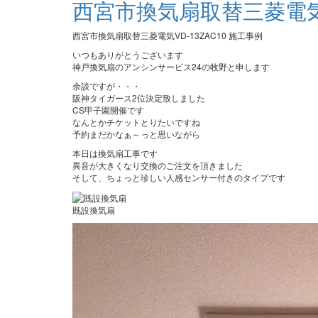
西宮市換気扇取替三菱電気VD
西宮市換気扇取替三菱電気VD-13ZAC10 施工事例
いつもありがとうございます
神戸換気扇のアンシンサービス24の牧野と申します
余談ですが・・・
阪神タイガース2位決定致しました
CS甲子園開催です
なんとかチケットとりたいですね
予約まだかなぁ～っと思いながら
本日は換気扇工事です
異音が大きくなり交換のご注文を頂きました
そして、ちょっと珍しい人感センサー付きのタイプです
既設換気扇