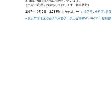
本日はご依頼頂き誠に有難うございます。
またのご利用をお待ちしております（担当牧野）
2017年10月2日 2:03 PM | カテゴリー ：
換気扇
,
神戸店
,
兵
«
横浜市港北区浴室換気扇交換工事三菱電機VD-10ZC10
名古屋