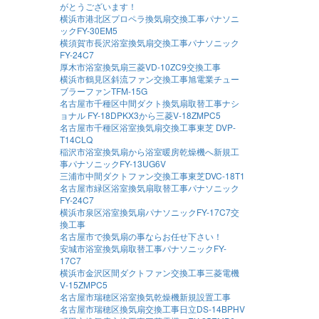
がとうございます！
横浜市港北区プロペラ換気扇交換工事パナソニ
ックFY-30EM5
横須賀市長沢浴室換気扇交換工事パナソニック
FY-24C7
厚木市浴室換気扇三菱VD-10ZC9交換工事
横浜市鶴見区斜流ファン交換工事旭電業チュー
ブラーファンTFM-15G
名古屋市千種区中間ダクト換気扇取替工事ナシ
ョナル FY-18DPKX3から三菱V-18ZMPC5
名古屋市千種区浴室換気扇交換工事東芝 DVP-
T14CLQ
稲沢市浴室換気扇から浴室暖房乾燥機へ新規工
事パナソニックFY-13UG6V
三浦市中間ダクトファン交換工事東芝DVC-18T1
名古屋市緑区浴室換気扇取替工事パナソニック
FY-24C7
横浜市泉区浴室換気扇パナソニックFY-17C7交
換工事
名古屋市で換気扇の事ならお任せ下さい！
安城市浴室換気扇取替工事パナソニックFY-
17C7
横浜市金沢区間ダクトファン交換工事三菱電機
V-15ZMPC5
名古屋市瑞穂区浴室換気乾燥機新規設置工事
名古屋市瑞穂区換気扇交換工事日立DS-14BPHV