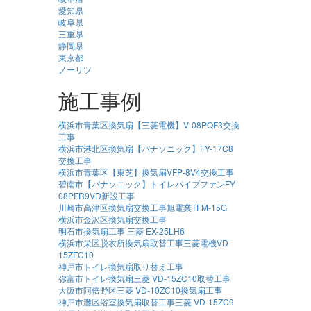
愛知県
岐阜県
三重県
静岡県
東京都
ノーリツ
施工事例
横浜市青葉区換気扇【三菱電機】V-08PQF3交換
工事
横浜市港北区換気扇【パナソニック】FY-17C8
交換工事
横浜市青葉区【東芝】換気扇VFP-8V4交換工事
碧南市【パナソニック】トイレパイプファンFY-
08PFR9VD新設工事
川崎市高津区換気扇交換工事旭電業TFM-15G
横浜市金沢区換気扇交換工事
明石市換気扇工事 三菱 EX-25LH6
横浜市栄区脱衣所換気扇取替工事三菱電機VD-
15ZFC10
神戸市トイレ換気扇取り替え工事
弥富市トイレ換気扇三菱 VD-15ZC10取替工事
大阪市阿倍野区三菱 VD-10ZC10換気扇工事
神戸市灘区浴室換気扇取替工事三菱 VD-15ZC9