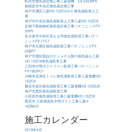
町田市換気扇交換工事三菱電機 EX-25EMP6
相模原市中央区換気扇交換工事
神戸市灘区三菱VD-13ZCC4-C 換気扇取替え工
事
神戸市中央区換気扇取替え工事三菱VD-10ZC9
足柄下郡箱根町換気扇交換工事パナソニックFY-
30P5
名古屋市中村区洗える羽換気扇取替工事パナソ
ニックFY-17C7
神戸市兵庫区換気扇取替工事パナソニックFY-
24BP7
神戸市灘区既設のナショナル製の換気扇を三菱
VD-13ZC9換気扇取替工事
三田市中間ダクトファン取替工事パナソニック
FY-18DPC1
川崎市高津区トイレ換気扇取替工事三菱電機VD-
10ZC9
横浜市泉区換気扇取替工事三菱電機VD-10ZSJ9
神戸市西区換気扇取替工事
小田原市換気扇取替工事三菱電機VD-13ZC9
西宮市 三部屋換気中間ダクト工事三菱V-
18ZMC5
施工カレンダー
2019年4月