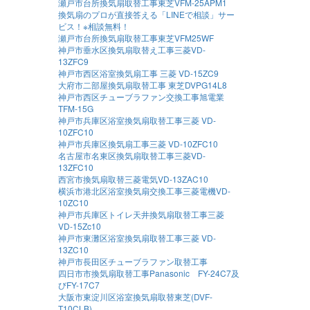
瀬戸市台所換気扇取替工事東芝VFM-25APM1
換気扇のプロが直接答える「LINEで相談」サー
ビス！※相談無料！
瀬戸市台所換気扇取替工事東芝VFM25WF
神戸市垂水区換気扇取替え工事三菱VD-
13ZFC9
神戸市西区浴室換気扇工事 三菱 VD-15ZC9
大府市二部屋換気扇取替工事 東芝DVPG14L8
神戸市西区チューブラファン交換工事旭電業
TFM-15G
神戸市兵庫区浴室換気扇取替工事三菱 VD-
10ZFC10
神戸市兵庫区換気扇工事三菱 VD-10ZFC10
名古屋市名東区換気扇取替工事三菱VD-
13ZFC10
西宮市換気扇取替三菱電気VD-13ZAC10
横浜市港北区浴室換気扇交換工事三菱電機VD-
10ZC10
神戸市兵庫区トイレ天井換気扇取替工事三菱
VD-15Zc10
神戸市東灘区浴室換気扇取替工事三菱 VD-
13ZC10
神戸市長田区チューブラファン取替工事
四日市市換気扇取替工事Panasonic FY-24C7及
びFY-17C7
大阪市東淀川区浴室換気扇取替東芝(DVF-
T10CLB)