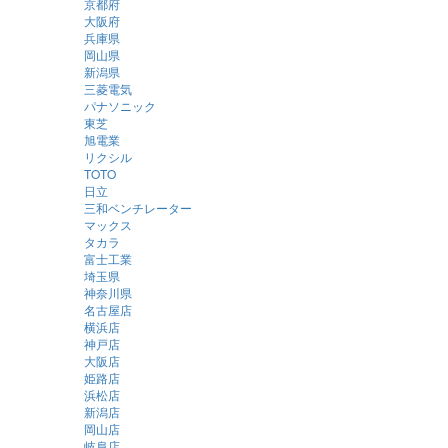
京都府
大阪府
兵庫県
岡山県
新潟県
三菱電気
パナソニック
東芝
旭電業
リクシル
TOTO
日立
三和ベンチレーター
マックス
タカラ
富士工業
埼玉県
神奈川県
名古屋店
横浜店
神戸店
大阪店
姫路店
浜松店
新潟店
岡山店
岐阜店