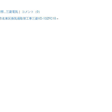
庫県
,
三菱電気
｜
コメント（0）
市名東区換気扇取替工事三菱VD-13ZFC10
»