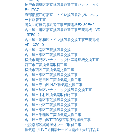
神戸市須磨区浴室換気扇取替工事パナソニック
FY-17C7
海部郡蟹江町浴室・トイレ換気扇及びレンジフ
ード取替工事
阿久比町換気扇取替工事三菱電機EX-30EH6
名古屋市港区浴室換気扇取替工事三菱電機 VD-
15ZFC10
名古屋市昭和区トイレ換気扇交換工事三菱電機
VD-13ZC10
名古屋市南区三菱換気扇交換
名古屋市東区三菱換気扇交換工事
横浜市鶴見区パナソニック浴室乾燥機交換工事
西宮市三菱換気扇取替工事
横浜市西区三菱換気扇交換工事
名古屋市東区三菱換気扇交換工事
名古屋市熱田区三菱換気扇交換工事
名古屋市守山区INAX換気扇交換工事
名古屋市緑区パナソニック換気扇交換工事
名古屋市中村区換気扇取付け工事
名古屋市南区東芝換気扇交換工事
名古屋市北区三菱換気扇交換工事
名古屋市東区三菱換気扇交換工事
名古屋市千種区三菱換気扇交換工事
名古屋市守山区TOTO浴室暖房乾燥機工事
北設楽郡設楽町屋外フード取付工事
換気扇でLINEで相談サービス開始！大好評あり