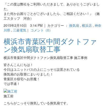
『この度は弊社をご利用いただきまして、ありがとうございまし
た。
また何かお困りごとがございましたら、ご相談ください！』（施
工スタッフ 河合）
2015年2月10日 3:14 PM | カテゴリー ：
換気扇
,
横浜店
,
神奈
川県
,
三菱電気
｜
コメント（0）
横浜市青葉区中間ダクトファ
ン換気扇取替工事
横浜市青葉区中間ダクトファン換気扇取替工事 施工事例
皆さんこんにちは！
今日はユニットバスの上にこっそり設置されている
換気扇のお取替にまいりました！
青葉区Ｏ様宅へお邪魔！
では早速！
施工前
こちらがこっそり換気している換気扇です。