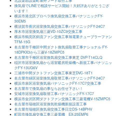
北設楽郡設楽町屋外フード取付工事
換気扇でLINEで相談サービス開始！大好評ありがとうござ
います！
横浜市港北区プロペラ換気扇交換工事パナソニックFY-
30EM5
横須賀市長沢浴室換気扇交換工事パナソニックFY-24C7
厚木市浴室換気扇三菱VD-10ZC9交換工事
横浜市鶴見区斜流ファン交換工事旭電業チューブラーファン
TFM-15G
名古屋市千種区中間ダクト換気扇取替工事ナショナル FY-
18DPKX3から三菱V-18ZMPC5
名古屋市千種区浴室換気扇交換工事東芝 DVP-T14CLQ
稲沢市浴室換気扇から浴室暖房乾燥機へ新規工事パナソニッ
クFY-13UG6V
三浦市中間ダクトファン交換工事東芝DVC-18T1
名古屋市緑区浴室換気扇取替工事パナソニックFY-24C7
横浜市泉区浴室換気扇パナソニックFY-17C7交換工事
名古屋市で換気扇の事ならお任せ下さい！
安城市浴室換気扇取替工事パナソニックFY-17C7
横浜市金沢区間ダクトファン交換工事三菱電機V-15ZMPC5
名古屋市瑞穂区浴室換気乾燥機新規設置工事
名古屋市瑞穂区換気扇交換工事日立DS-14BPHV
町田市換気扇交換工事三菱電機 EX-25EMP6