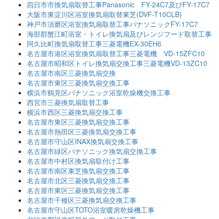
四日市市換気扇取替工事Panasonic FY-24C7及びFY-17C7
大阪市東淀川区浴室換気扇取替東芝(DVF-T10CLB)
神戸市須磨区浴室換気扇取替工事パナソニックFY-17C7
海部郡蟹江町浴室・トイレ換気扇及びレンジフード取替工事
阿久比町換気扇取替工事三菱電機EX-30EH6
名古屋市港区浴室換気扇取替工事三菱電機 VD-15ZFC10
名古屋市昭和区トイレ換気扇交換工事三菱電機VD-13ZC10
名古屋市南区三菱換気扇交換
名古屋市東区三菱換気扇交換工事
横浜市鶴見区パナソニック浴室乾燥機交換工事
西宮市三菱換気扇取替工事
横浜市西区三菱換気扇交換工事
名古屋市東区三菱換気扇交換工事
名古屋市熱田区三菱換気扇交換工事
名古屋市守山区INAX換気扇交換工事
名古屋市緑区パナソニック換気扇交換工事
名古屋市中村区換気扇取付け工事
名古屋市南区東芝換気扇交換工事
名古屋市北区三菱換気扇交換工事
名古屋市東区三菱換気扇交換工事
名古屋市千種区三菱換気扇交換工事
名古屋市守山区TOTO浴室暖房乾燥機工事