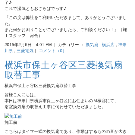
了♪
これで湿気ともおさらばでっす♪
『この度は弊社をご利用いただきまして、ありがとうございまし
た。
また何かお困りごとがございましたら、ご相談ください！』（施
工スタッフ 河合）
2015年2月5日 4:01 PM | カテゴリー ：
換気扇
,
横浜店
,
神奈
川県
,
三菱電気
｜
コメント（0）
横浜市保土ヶ谷区三菱換気扇
取替工事
横浜市保土ヶ谷区三菱換気扇取替工事
皆様こんにちは。
本日は神奈川県横浜市保土ヶ谷区にお住まいのＭ様邸にて、
浴室換気扇の取替え工事に伺わせていただきました。
施工前
こちらはタイマー式の換気扇であり、作動はするものの音が大き