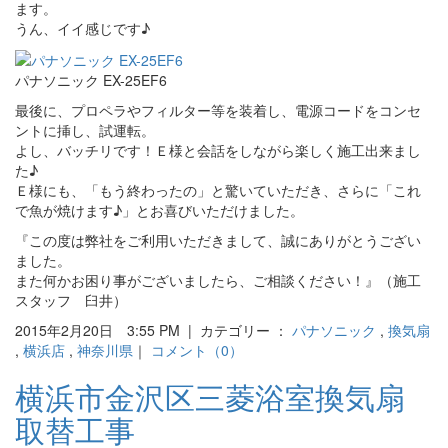
ます。
うん、イイ感じです♪
パナソニック EX-25EF6
最後に、プロペラやフィルター等を装着し、電源コードをコンセ
ントに挿し、試運転。
よし、バッチリです！Ｅ様と会話をしながら楽しく施工出来まし
た♪
Ｅ様にも、「もう終わったの」と驚いていただき、さらに「これ
で魚が焼けます♪」とお喜びいただけました。
『この度は弊社をご利用いただきまして、誠にありがとうござい
ました。
また何かお困り事がございましたら、ご相談ください！』（施工
スタッフ 臼井）
2015年2月20日 3:55 PM | カテゴリー ：
パナソニック
,
換気扇
,
横浜店
,
神奈川県
｜
コメント（0）
横浜市金沢区三菱浴室換気扇
取替工事