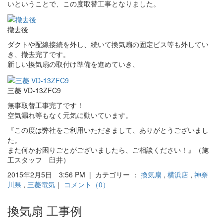
いということで、この度取替工事となりました。
撤去後
ダクトや配線接続を外し、続いて換気扇の固定ビス等も外してい
き、撤去完了です。
新しい換気扇の取付け準備を進めていき、
三菱 VD-13ZFC9
無事取替工事完了です！
空気漏れ等もなく元気に動いています。
『この度は弊社をご利用いただきまして、ありがとうございまし
た。
また何かお困りごとがございましたら、ご相談ください！』（施
工スタッフ 臼井）
2015年2月5日 3:56 PM | カテゴリー ：
換気扇
,
横浜店
,
神奈
川県
,
三菱電気
｜
コメント（0）
換気扇 工事例