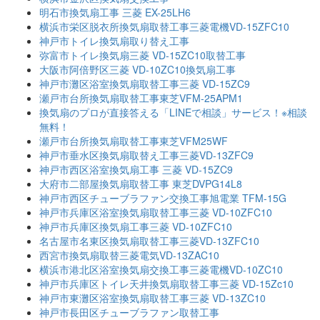
明石市換気扇工事 三菱 EX-25LH6
横浜市栄区脱衣所換気扇取替工事三菱電機VD-15ZFC10
神戸市トイレ換気扇取り替え工事
弥富市トイレ換気扇三菱 VD-15ZC10取替工事
大阪市阿倍野区三菱 VD-10ZC10換気扇工事
神戸市灘区浴室換気扇取替工事三菱 VD-15ZC9
瀬戸市台所換気扇取替工事東芝VFM-25APM1
換気扇のプロが直接答える「LINEで相談」サービス！※相談
無料！
瀬戸市台所換気扇取替工事東芝VFM25WF
神戸市垂水区換気扇取替え工事三菱VD-13ZFC9
神戸市西区浴室換気扇工事 三菱 VD-15ZC9
大府市二部屋換気扇取替工事 東芝DVPG14L8
神戸市西区チューブラファン交換工事旭電業 TFM-15G
神戸市兵庫区浴室換気扇取替工事三菱 VD-10ZFC10
神戸市兵庫区換気扇工事三菱 VD-10ZFC10
名古屋市名東区換気扇取替工事三菱VD-13ZFC10
西宮市換気扇取替三菱電気VD-13ZAC10
横浜市港北区浴室換気扇交換工事三菱電機VD-10ZC10
神戸市兵庫区トイレ天井換気扇取替工事三菱 VD-15Zc10
神戸市東灘区浴室換気扇取替工事三菱 VD-13ZC10
神戸市長田区チューブラファン取替工事