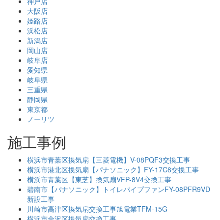
神戸店
大阪店
姫路店
浜松店
新潟店
岡山店
岐阜店
愛知県
岐阜県
三重県
静岡県
東京都
ノーリツ
施工事例
横浜市青葉区換気扇【三菱電機】V-08PQF3交換工事
横浜市港北区換気扇【パナソニック】FY-17C8交換工事
横浜市青葉区【東芝】換気扇VFP-8V4交換工事
碧南市【パナソニック】トイレパイプファンFY-08PFR9VD
新設工事
川崎市高津区換気扇交換工事旭電業TFM-15G
横浜市金沢区換気扇交換工事