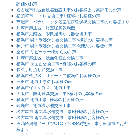
評価のお声
名古屋市北区食洗器新設工事のお客様より高評価のお声
横須賀市 トイレ交換工事H様邸のお客様の声
芦屋市 パナソニック浴室暖房乾燥機交換工事のお客様より
川崎市麻生区 浴室暖房乾燥機
横浜市港南区 瞬間湯沸かし器交換工事
横浜市 瞬間湯沸かし器交換工事N様邸のお客様の声
神戸市 瞬間湯沸かし器交換工事K様邸のお客様の声
桑名市 リピーター様からのお声
川崎市麻生区 洗面化粧台交換工事
横浜市 洗面台交換工事H様邸のお客様の声
長久手町流し台交換工事
横浜市金沢区 リピートご依頼のお客様の声
三田市 電気工事のお客様の声
横浜市保土ケ谷区 電気工事
大阪市 照明器具交換工事S様邸のお客様の声
横浜市 電気工事T様邸のお客様の声
鈴鹿市 電気温水器交換工事
名古屋市 電気温水器交換工事K様邸のお客様の声
名古屋市 電気温水器交換工事K様邸のお客様の声
石油給湯器ノーリツOTQ-4704SAY交換工事小田原市のお客
様より