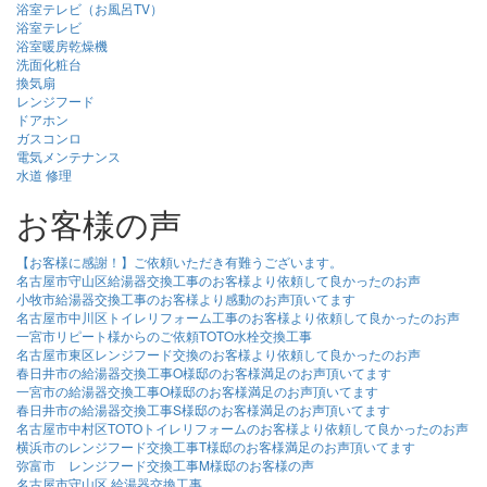
浴室テレビ（お風呂TV）
浴室テレビ
浴室暖房乾燥機
洗面化粧台
換気扇
レンジフード
ドアホン
ガスコンロ
電気メンテナンス
水道 修理
お客様の声
【お客様に感謝！】ご依頼いただき有難うございます。
名古屋市守山区給湯器交換工事のお客様より依頼して良かったのお声
小牧市給湯器交換工事のお客様より感動のお声頂いてます
名古屋市中川区トイレリフォーム工事のお客様より依頼して良かったのお声
一宮市リピート様からのご依頼TOTO水栓交換工事
名古屋市東区レンジフード交換のお客様より依頼して良かったのお声
春日井市の給湯器交換工事O様邸のお客様満足のお声頂いてます
一宮市の給湯器交換工事O様邸のお客様満足のお声頂いてます
春日井市の給湯器交換工事S様邸のお客様満足のお声頂いてます
名古屋市中村区TOTOトイレリフォームのお客様より依頼して良かったのお声
横浜市のレンジフード交換工事T様邸のお客様満足のお声頂いてます
弥富市 レンジフード交換工事M様邸のお客様の声
名古屋市守山区 給湯器交換工事