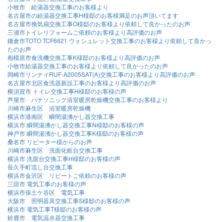
小牧市 給湯器交換工事のお客様より
名古屋市の給湯器交換工事H様邸のお客様満足のお声頂いてます
名古屋市換気扇交換工事O様邸のお客様より依頼して良かったのお声
三浦市トイレリフォームご依頼のお客様より高評価のお声
鎌倉市TOTO TCF6621 ウォシュレット交換工事のお客様より依頼して良かっ
たのお声
相模原市食洗機交換工事K様邸のお客様より高評価のお声
小牧市給湯器交換工事のお客様より依頼して良かったのお声
岡崎市リンナイRUF-A2005SAT(A)交換工事のお客様より高評価のお声
名古屋市北区食洗器新設工事のお客様より高評価のお声
横須賀市 トイレ交換工事H様邸のお客様の声
芦屋市 パナソニック浴室暖房乾燥機交換工事のお客様より
川崎市麻生区 浴室暖房乾燥機
横浜市港南区 瞬間湯沸かし器交換工事
横浜市 瞬間湯沸かし器交換工事N様邸のお客様の声
神戸市 瞬間湯沸かし器交換工事K様邸のお客様の声
桑名市 リピーター様からのお声
川崎市麻生区 洗面化粧台交換工事
横浜市 洗面台交換工事H様邸のお客様の声
長久手町流し台交換工事
横浜市金沢区 リピートご依頼のお客様の声
三田市 電気工事のお客様の声
横浜市保土ケ谷区 電気工事
大阪市 照明器具交換工事S様邸のお客様の声
横浜市 電気工事T様邸のお客様の声
鈴鹿市 電気温水器交換工事