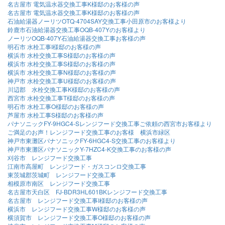
名古屋市 電気温水器交換工事K様邸のお客様の声
名古屋市 電気温水器交換工事K様邸のお客様の声
石油給湯器ノーリツOTQ-4704SAY交換工事小田原市のお客様より
鈴鹿市石油給湯器交換工事OQB-407Yのお客様より
ノーリツOQB-407Y石油給湯器交換工事お客様の声
明石市 水栓工事I様邸のお客様の声
横浜市 水栓交換工事S様邸のお客様の声
横浜市 水栓交換工事S様邸のお客様の声
横浜市 水栓交換工事N様邸のお客様の声
神戸市 水栓交換工事U様邸のお客様の声
川辺郡 水栓交換工事K様邸のお客様の声
西宮市 水栓交換工事T様邸のお客様の声
明石市 水栓工事O様邸のお客様の声
芦屋市 水栓工事S様邸のお客様の声
パナソニックFY-9HGC4-Sレンジフード交換工事ご依頼の西宮市お客様より
ご満足のお声！レンジフード交換工事のお客様 横浜市緑区
神戸市東灘区パナソニックFY-6HGC4-S交換工事のお客様より
神戸市東灘区パナソニックY-7HZC4-K交換工事のお客様の声
刈谷市 レンジフード交換工事
江南市高屋町 レンジフード・ガスコンロ交換工事
東茨城郡茨城町 レンジフード交換工事
相模原市南区 レンジフード交換工事
名古屋市天白区 FJ-BDR3HL601BKレンジフード交換工事
名古屋市 レンジフード交換工事I様邸のお客様の声
横浜市 レンジフード交換工事W様邸のお客様の声
横須賀市 レンジフード交換工事O様邸のお客様の声