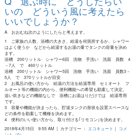
Q 選ぶ時に どうしたらい
いの どういう風に考えたら
いいでしょうか？
A おおむね次のようにしたらと考えます。
1 ご家族の人数、浴槽の大きさ、給湯を何箇所するか、シャワー
はよく使うか などから給湯するお湯の量でタンクの容量を決め
ます。
浴槽 200リットル シャワー6回 洗物 手洗い 洗面 員数 4
－7人 で 460リットル
浴槽 200リットル シャワー5回 洗物 手洗い 洗面 員数3－
5人 で 370リットルが目安
2 お風呂の使い方から 給湯の方法を給湯専用 セミオート フ
ルオート等の機能の内から、便利機能への希望も勘案して決定。
追い炊きなどの機能なしで 浴槽にお湯はりだけでは 給湯専用
です。
3 容量や機能が決まったら、貯湯タンクの形状を設置スペースな
どの条件を勘案して機種を決めます。
4 便利のいい使い方から、取り付ける｢リモコン｣を決めます。
2018年4月15日 9:55 AM | カテゴリー ：
エコキュート
｜
コメ
ント（0）