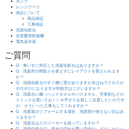
ポンプ
レンジフード
保証について
商品保証
工事保証
洗面化粧台
浴室暖房乾燥機
電気温水器
ご質問
Q 車いすに対応した洗面化粧台はありますか？
Q 洗面所の間取りを変えずにレイアウトを変えられます
か？
Q 洗面化粧台のすぐ横に壁がありますが水はねでクロスが
ボロボロになりますが対処方はございますか？
Q 洗面台に棚（ハンドタオルやバスタオル、芳香剤などの
ストックを置いておく）や手すりを新しく設置したいのです
が、そういった工事もしてくれますか？
Q 洗面室のリフォームする場合、洗面室が使えない日はあ
りますか？
Q 洗面台はどのメーカーを扱っていますか？
Q 洗面化粧台で、排水の流れが悪い場合は、どうしたらい