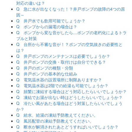
対応の違いは？
Q 急に水が出なくなった！？井戸ポンプの故障の4つの原
因～
Q 井戸水でも飲用可能でしょうか？
Q ポンプからの漏電の場合は？
Q ポンプから変な音がしたら…ポンプの老朽化によるトラ
ブルと対策
Q 台所から不審な音が！？ポンプの空気抜きの必要性と
は？
Q 井戸ポンプのメンテナンスは必要でしょうか？
Q 井戸ポンプの交換・取付けは自分でできる？
Q 井戸のポンプの種類・分類
Q 井戸ポンプの基本的な仕組み
Q 電気温水器の設置場所に制限ありますか？
Q 電気温水器は2階での給湯も可能でしょうか？
Q 頻繁に凍結する場合はどう対応したらいいでしょうか？
Q 凍結でお湯が出ない時はどうしたらいいでしょうか？
Q 冷たい風があたる場合はどう対策したらいいでしょう
か？
Q 給水、給湯の凍結予防教えてください。
Q 風呂配管の凍結予防教えてください。
Q 断水が解消されたあとどうすればいいでしょうか？