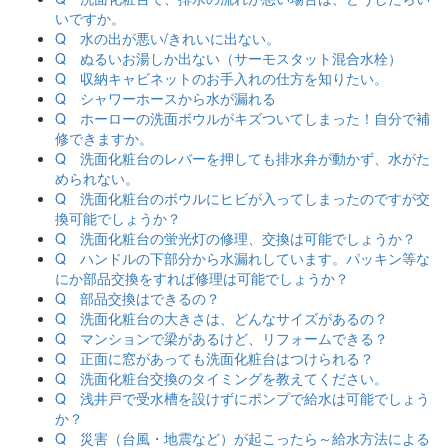
いですか。
Q 水の出が悪い/きれいに出ない。
Q ぬるいお湯しか出ない（サーモスタット混合水栓）
Q 収納キャビネットのお手入れの仕方を知りたい。
Q シャワーホースから水が漏れる
Q ホーローの洗面ボウルがキズついてしまった！自分で補
修できますか。
Q 洗面化粧台のレバーを押しても排水弁が動かず、水がた
められない。
Q 洗面化粧台のボウルにヒビが入ってしまったのですが交
換可能でしょうか？
Q 洗面化粧台の蛍光灯の修理、交換は可能でしょうか？
Q ハンドルの下部分から水漏れしています。パッキン等な
にか部品交換をすれば修理は可能でしょうか？
Q 部品交換はできるの？
Q 洗面化粧台の大きさは、どんなサイズがあるの？
Q マンションで梁があるけど、リフォームできる？
Q 正面に窓があっても洗面化粧台はつけられる？
Q 洗面化粧台交換のタイミングを教えてください。
Q 浅井戸で受水槽を設けずにポンプで給水は可能でしょう
か？
Q 災害（台風・地震など）が起こったら～給水方法による