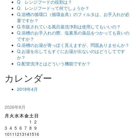
Q レンジフードの役割は？
Q レンジフードって何でしょうか？
Q.浴槽の循環口（循環金具）のフィルタは、お手入れが必
要ですか？
Q.市販されている風呂釜洗浄剤は使用してもいいの？
Q.浴槽のお手入れの際、塩素系の薬品をつかっても良いの
ですか？
Q.浴槽のお湯が青っぽく見えますが、問題ありませんか？
Q.お湯を出してもすぐにお湯が出ないのはどうしてです
か？
Q.配管洗浄とはどういう機能ですか？
カレンダー
2018年4月
2026年8月
月
火
水
木
金
土
日
1
2
3
4
5
6
7
8
9
10
11
12
13
14
15
16