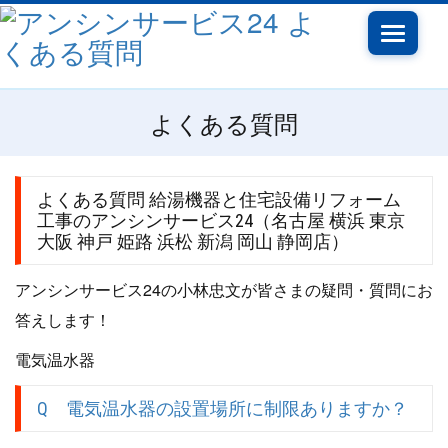
Toggle
navigati
よくある質問
よくある質問 給湯機器と住宅設備リフォーム
工事のアンシンサービス24（名古屋 横浜 東京
大阪 神戸 姫路 浜松 新潟 岡山 静岡店）
アンシンサービス24の小林忠文が皆さまの疑問・質問にお
答えします！
電気温水器
Q 電気温水器の設置場所に制限ありますか？