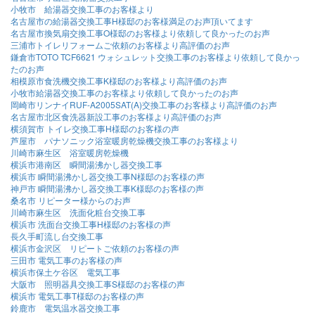
小牧市 給湯器交換工事のお客様より
名古屋市の給湯器交換工事H様邸のお客様満足のお声頂いてます
名古屋市換気扇交換工事O様邸のお客様より依頼して良かったのお声
三浦市トイレリフォームご依頼のお客様より高評価のお声
鎌倉市TOTO TCF6621 ウォシュレット交換工事のお客様より依頼して良かっ
たのお声
相模原市食洗機交換工事K様邸のお客様より高評価のお声
小牧市給湯器交換工事のお客様より依頼して良かったのお声
岡崎市リンナイRUF-A2005SAT(A)交換工事のお客様より高評価のお声
名古屋市北区食洗器新設工事のお客様より高評価のお声
横須賀市 トイレ交換工事H様邸のお客様の声
芦屋市 パナソニック浴室暖房乾燥機交換工事のお客様より
川崎市麻生区 浴室暖房乾燥機
横浜市港南区 瞬間湯沸かし器交換工事
横浜市 瞬間湯沸かし器交換工事N様邸のお客様の声
神戸市 瞬間湯沸かし器交換工事K様邸のお客様の声
桑名市 リピーター様からのお声
川崎市麻生区 洗面化粧台交換工事
横浜市 洗面台交換工事H様邸のお客様の声
長久手町流し台交換工事
横浜市金沢区 リピートご依頼のお客様の声
三田市 電気工事のお客様の声
横浜市保土ケ谷区 電気工事
大阪市 照明器具交換工事S様邸のお客様の声
横浜市 電気工事T様邸のお客様の声
鈴鹿市 電気温水器交換工事