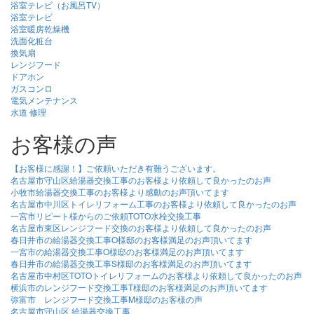
浴室テレビ（お風呂TV）
浴室テレビ
浴室暖房乾燥機
洗面化粧台
換気扇
レンジフード
ドアホン
ガスコンロ
電気メンテナンス
水道 修理
お客様の声
【お客様に感謝！】ご依頼いただき有難うございます。
名古屋市守山区給湯器交換工事のお客様より依頼して良かったのお声
小牧市給湯器交換工事のお客様より感動のお声頂いてます
名古屋市中川区トイレリフォーム工事のお客様より依頼して良かったのお声
一宮市リピート様からのご依頼TOTO水栓交換工事
名古屋市東区レンジフード交換のお客様より依頼して良かったのお声
春日井市の給湯器交換工事O様邸のお客様満足のお声頂いてます
一宮市の給湯器交換工事O様邸のお客様満足のお声頂いてます
春日井市の給湯器交換工事S様邸のお客様満足のお声頂いてます
名古屋市中村区TOTOトイレリフォームのお客様より依頼して良かったのお声
横浜市のレンジフード交換工事T様邸のお客様満足のお声頂いてます
弥富市 レンジフード交換工事M様邸のお客様の声
名古屋市守山区 給湯器交換工事