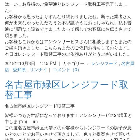
はーい！お客様のご希望通りレンジフード取替工事完了しまし
た。
お客様から思ったよりすんなり終わりましたね。断った業者さん
何が出来なかったんだろうと不思議そうにおっしゃられ、私も普
通に問題なく設置できましたよって感じでお客様にお伝えさせて
頂きました。
お客様もこれからはアンシンサービスさんに相談しますとまたの
ご縁を頂きました。こちらもまたのご依頼お待ちしております。
本日はレンジフード取替工事のご依頼ありがとうございました。
2018年10月3日 1:45 PM | カテゴリー ：
レンジフード
,
名古屋
店
,
愛知県
,
リンナイ
｜
コメント（0）
名古屋市緑区レンジフード取
替工事
名古屋市緑区レンジフード取替工事
皆様いつもお世話になっております！アンシンサービス24増田と
申しますm(__)m
この度名古屋市緑区大清水のお客様からレンジフードの調子が悪
いとのことでお伺いさせて頂きまして、色々と提案させて頂いた
結果、今人気のフィルターのないリンナイレンジフードTLR-3S-