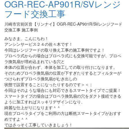
OGR-REC-AP901R/SVレンジ
フード交換工事
川崎市宮前区音【リンナイ】OGR-REC-AP901R/SVレンジフード
交換工事 施工事例
みなさま、こんにちわ！
アンシンサービス２４の佐々木です！
今回はレンジフードの取り換え工事の施工事例ですよ！
プロペラ式からの場合はプロペラ式にも交換可能ですが、プロペ
ラ換気扇が埋め込まれている穴と
本体の位置が合わず、本体を加工しての取り付けになります。
そのためプロペラ換気扇の位置が下すぎたりするとフィルターが
つけられずプロペラ換気扇がむき出しの
状態で設置することになったりするのです＞＜；
今回はそのような場合にも対応できるスマートタイプでご提案！
スマートタイプの場合はプロペラ換気扇の穴をダクト接続できる
ように加工すればスッキリデザインになり、
綺麗な仕上がりになります＾＾
現在プロペラタイプをご利用の方は断然スマートタイプがおすす
めですよ＾＾
ではさっそく工事していきましょう！