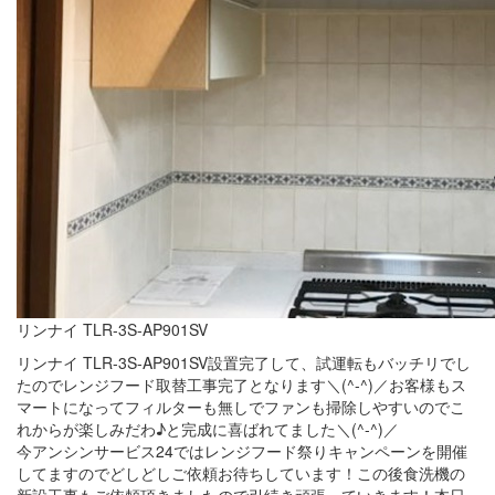
リンナイ TLR-3S-AP901SV
リンナイ TLR-3S-AP901SV設置完了して、試運転もバッチリでし
たのでレンジフード取替工事完了となります＼(^-^)／お客様もス
マートになってフィルターも無しでファンも掃除しやすいのでこ
れからが楽しみだわ♪と完成に喜ばれてました＼(^-^)／
今アンシンサービス24ではレンジフード祭りキャンペーンを開催
してますのでどしどしご依頼お待ちしています！この後食洗機の