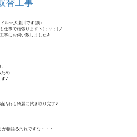
取替工事
ドル☆彡瀬川です(笑)
も仕事で頑張りますヽ(；▽；)ノ
工事にお伺い致しました♪
り、
るため
す♪
油汚れも綺麗に拭き取り完了♪
年月が物語る汚れですな・・・