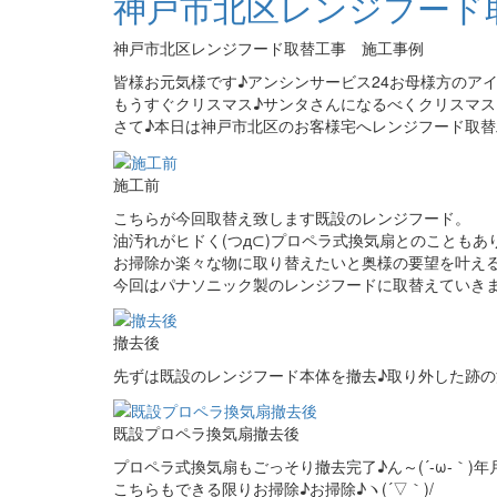
神戸市北区レンジフード
神戸市北区レンジフード取替工事 施工事例
皆様お元気様です♪アンシンサービス24お母様方のアイ
もうすぐクリスマス♪サンタさんになるべくクリスマス
さて♪本日は神戸市北区のお客様宅へレンジフード取替
施工前
こちらが今回取替え致します既設のレンジフード。
油汚れがヒドく(つд⊂)プロペラ式換気扇とのこともあ
お掃除か楽々な物に取り替えたいと奥様の要望を叶え
今回はパナソニック製のレンジフードに取替えていきま
撤去後
先ずは既設のレンジフード本体を撤去♪取り外した跡の
既設プロペラ換気扇撤去後
プロペラ式換気扇もごっそり撤去完了♪ん～(´-ω-｀)
こちらもできる限りお掃除♪お掃除♪ヽ(´▽｀)/