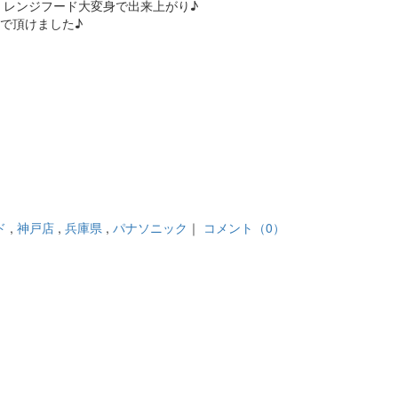
ら、レンジフード大変身で出来上がり♪
で頂けました♪
ド
,
神戸店
,
兵庫県
,
パナソニック
｜
コメント（0）