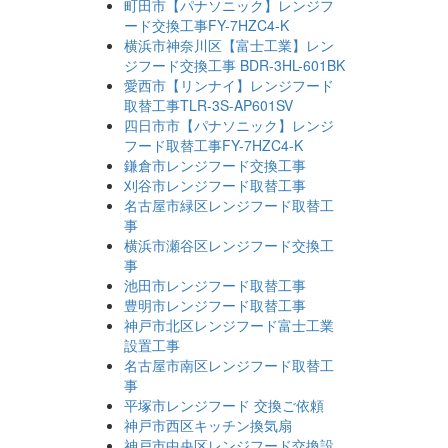
町田市【パナソニック】レンジフ
ード交換工事FY-7HZC4-K
横浜市神奈川区【富士工業】レン
ジフード交換工事 BDR-3HL-601BK
愛西市【リンナイ】レンジフード
取替工事TLR-3S-AP601SV
四日市市【パナソニック】レンジ
フード取替工事FY-7HZC4-K
鎌倉市レンジフード交換工事
刈谷市レンジフード取替工事
名古屋市緑区レンジフード取替工
事
横浜市瀬谷区レンジフード交換工
事
池田市レンジフード取替工事
豊明市レンジフード取替工事
神戸市北区レンジフード富士工業
設置工事
名古屋市南区レンジフード取替工
事
平塚市レンジフード 交換ご依頼
神戸市西区キッチン換気扇
神戸市中央区レンジフード交換設