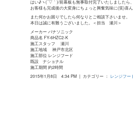
はい♪ヽ(´▽｀)/前幕板も無事取付完了いたしました
お客様も完成後の大変身にちょっと興奮気味に(笑)喜ん
また何かお困りでしたら何なりとご相談下さいませ。
本日は誠に有難うございました。＜担当 瀬川＞
メーカー パナソニック
商品名 FY-6HZC2-K
施工スタッフ 瀬川
施工地域 神戸市北区
施工部位 レンジフード
既設 ナショナル
施工期間 約2時間
2015年1月8日 4:34 PM | カテゴリー ：
レンジフー