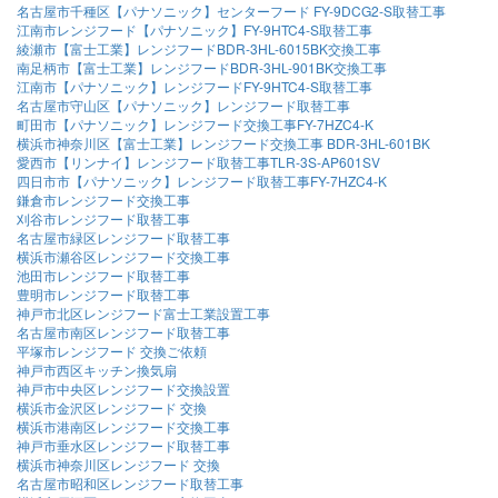
名古屋市千種区【パナソニック】センターフード FY-9DCG2-S取替工事
江南市レンジフード【パナソニック】FY-9HTC4-S取替工事
綾瀬市【富士工業】レンジフードBDR-3HL-6015BK交換工事
南足柄市【富士工業】レンジフードBDR-3HL-901BK交換工事
江南市【パナソニック】レンジフードFY-9HTC4-S取替工事
名古屋市守山区【パナソニック】レンジフード取替工事
町田市【パナソニック】レンジフード交換工事FY-7HZC4-K
横浜市神奈川区【富士工業】レンジフード交換工事 BDR-3HL-601BK
愛西市【リンナイ】レンジフード取替工事TLR-3S-AP601SV
四日市市【パナソニック】レンジフード取替工事FY-7HZC4-K
鎌倉市レンジフード交換工事
刈谷市レンジフード取替工事
名古屋市緑区レンジフード取替工事
横浜市瀬谷区レンジフード交換工事
池田市レンジフード取替工事
豊明市レンジフード取替工事
神戸市北区レンジフード富士工業設置工事
名古屋市南区レンジフード取替工事
平塚市レンジフード 交換ご依頼
神戸市西区キッチン換気扇
神戸市中央区レンジフード交換設置
横浜市金沢区レンジフード 交換
横浜市港南区レンジフード交換工事
神戸市垂水区レンジフード取替工事
横浜市神奈川区レンジフード 交換
名古屋市昭和区レンジフード取替工事