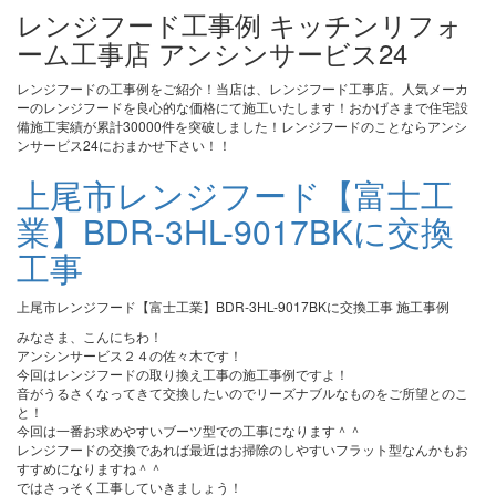
レンジフード工事例 キッチンリフォ
ーム工事店 アンシンサービス24
レンジフードの工事例をご紹介！当店は、レンジフード工事店。人気メーカ
ーのレンジフードを良心的な価格にて施工いたします！おかげさまで住宅設
備施工実績が累計30000件を突破しました！レンジフードのことならアンシ
ンサービス24におまかせ下さい！！
上尾市レンジフード【富士工
業】BDR-3HL-9017BKに交換
工事
上尾市レンジフード【富士工業】BDR-3HL-9017BKに交換工事 施工事例
みなさま、こんにちわ！
アンシンサービス２４の佐々木です！
今回はレンジフードの取り換え工事の施工事例ですよ！
音がうるさくなってきて交換したいのでリーズナブルなものをご所望とのこ
と！
今回は一番お求めやすいブーツ型での工事になります＾＾
レンジフードの交換であれば最近はお掃除のしやすいフラット型なんかもお
すすめになりますね＾＾
ではさっそく工事していきましょう！