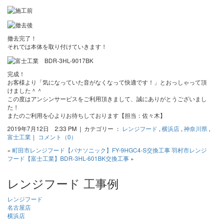
撤去完了！
それでは本体を取り付けていきます！
完成！
お客様より「気になっていた音がなくなって快適です！」とおっしゃって頂
けました＾＾
この度はアンシンサービスをご利用頂きまして、誠にありがとうございまし
た！
またのご利用を心よりお待ちしております【担当：佐々木】
2019年7月12日 2:33 PM | カテゴリー ：
レンジフード
,
横浜店
,
神奈川県
,
富士工業
｜
コメント（0）
«
町田市レンジフード【パナソニック】FY-9HGC4-S交換工事
羽村市レンジ
フード【富士工業】BDR-3HL-601BK交換工事
»
レンジフード 工事例
レンジフード
名古屋店
横浜店