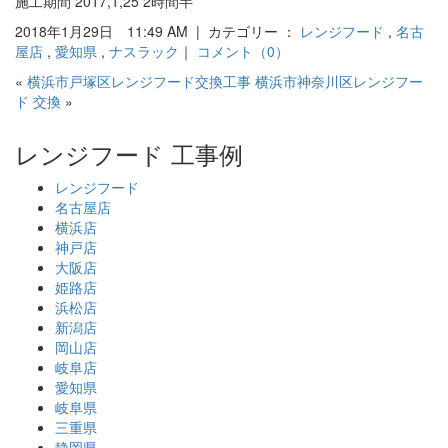
施工期間 2017,1,25 2時間半
2018年1月29日 11:49 AM | カテゴリー ：
レンジフード
,
名古
屋店
,
愛知県
,
ナスラック
｜
コメント（0）
«
横浜市戸塚区レンジフード交換工事
横浜市神奈川区レンジフー
ド 交換
»
レンジフード 工事例
レンジフード
名古屋店
横浜店
神戸店
大阪店
姫路店
浜松店
新潟店
岡山店
岐阜店
愛知県
岐阜県
三重県
静岡県