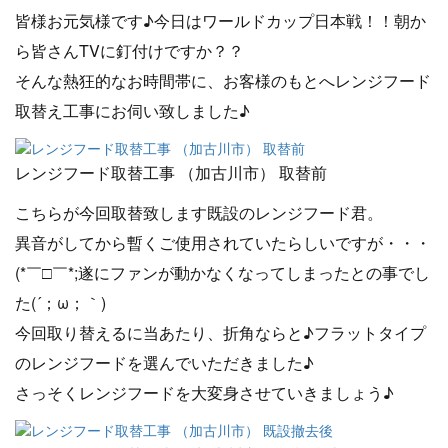
皆様お元気様です♪今日はワールドカップ日本戦！！朝か
ら皆さんTVに釘付けですか？？
そんな熱狂的なお時間帯に、お客様のもとへレンジフード
取替え工事にお伺い致しました♪
レンジフード取替工事 （加古川市） 取替前
こちらが今回取替致します既設のレンジフード君。
異音がしてから暫くご使用されていたらしいですが・・・
(*￣□￣*;遂にファンが動かなくなってしまったとの事でし
た(´；ω；｀)
今回取り替えるに当あたり、折角ならと♪フラットタイプ
のレンジフードを選んでいただきました♪
さっそくレンジフードを大変身させていきましょう♪