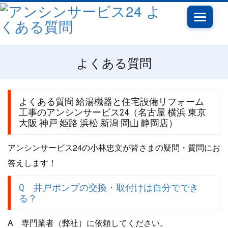
Toggle
navigati
よくある質問
よくある質問 給湯機器と住宅設備リフォーム
工事のアンシンサービス24（名古屋 横浜 東京
大阪 神戸 姫路 浜松 新潟 岡山 静岡店）
アンシンサービス24の小林忠文が皆さまの疑問・質問にお
答えします！
Q 井戸ポンプの交換・取付けは自分ででき
る？
A 専門業者（弊社）に依頼してください。