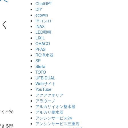
ChatGPT
DIY
ecowin
IHコンロ
行く
INAX
LED照明
LIXIL
OHACO
PFAS
RO浄水器
SP
Stella
TOTO
UFB DUAL
Webサイト
YouTube
アクアクオリア
アラウーノ
アルカリイオン整水器
ごく不安
アルカリ整水器
アンシンサービス24
アンシンサービス三重店
できる部