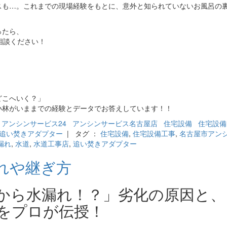
スも…。これまでの現場経験をもとに、意外と知られていないお風呂の
ったら、
相談ください！
゙こへいく？」
小林がいままでの経験とデータでお答えしています！！
アンシンサービス24
アンシンサービス名古屋店
住宅設備
住宅設備
追い焚きアダプター
| タグ ：
住宅設備
,
住宅設備工事
,
名古屋市アン
漏れ
,
水道
,
水道工事店
,
追い焚きアダプター
れや継ぎ方
から水漏れ！？」劣化の原因と、
をプロが伝授！