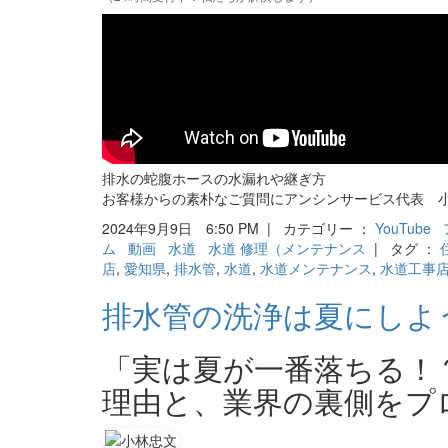
排水の蛇腹ホースの水漏れや継ぎ方
お客様からの素朴なご質問にアンシンサービス代表 
2024年9月9日 6:50 PM | カテゴリー ：
YouTube
ム
動画
水道
水道 修理（メンテナンス
| タグ ：
店
,
愛知県
,
排水管
,
水道
,
水道メンテナンス
,
水道工事
排水管の洗浄は夏にしよ
「実は夏が一番落ちる！
理由と、業界の裏側をプ