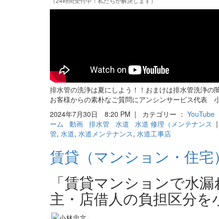
（24時間受付中！私たちが解決します）
排水管の洗浄は夏にしよう！！おまけは排水管洗浄の
お客様からの素朴なご質問にアンシンサービス代表 
2024年7月30日 8:20 PM | カテゴリー ：
YouTube
ーム
動画
排水管
水道
水道 修理（メンテナンス
|
管
,
水道
,
水道メンテナンス
,
水道工事店
賃貸（マンション・住宅
「賃貸マンションで水漏
主・店借人の負担区分を