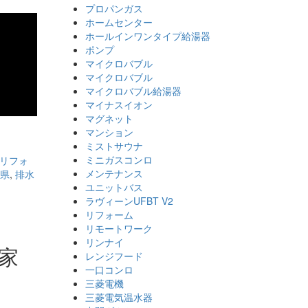
プロパンガス
ホームセンター
ホールインワンタイプ給湯器
ポンプ
マイクロバブル
マイクロバブル
マイクロバブル給湯器
マイナスイオン
マグネット
マンション
ミストサウナ
ミニガスコンロ
リフォ
メンテナンス
県
,
排水
ユニットバス
ラヴィーンUFBT V2
リフォーム
リモートワーク
リンナイ
家
レンジフード
一口コンロ
三菱電機
三菱電気温水器