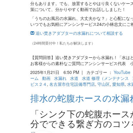
分もあります。でも、放置するとやはり良くないケー
策について、分かりやすく動画でお話ししました！
「うちのお風呂の水漏れ、大丈夫かな？」と心配にな
いつでもお気軽にアンシンサービス24の小林忠文にご
追い焚きアダプターの水漏れについて相談する
（24時間受付中！私たちが解決します）
【質問回答】追い焚きアダプターから水漏れ！「水はと
お客様からの素朴なご質問にアンシンサービス代表 
2025年1月21日 6:50 PM | カテゴリー ：
YouTube
ーム
動画
水漏れ
水道
水道 修理（メンテナンス
ビス２４
,
名古屋市住宅設備専門店
,
守山区
,
愛知県
,
水
排水の蛇腹ホースの水漏
「シンク下の蛇腹ホース
分でできる繋ぎ方のコツ