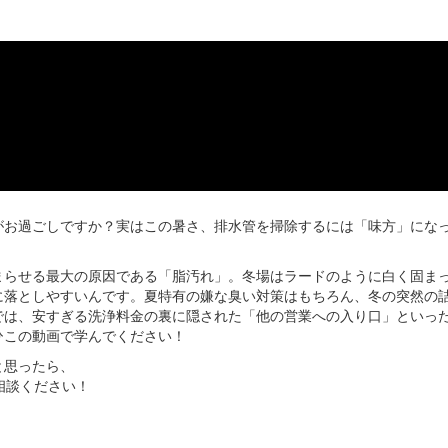
がお過ごしですか？実はこの暑さ、排水管を掃除するには「味方」にな
まらせる最大の原因である「脂汚れ」。冬場はラードのように白く固ま
に落としやすいんです。夏特有の嫌な臭い対策はもちろん、冬の突然の
では、安すぎる洗浄料金の裏に隠された「他の営業への入り口」といっ
ひこの動画で学んでください！
と思ったら、
相談ください！