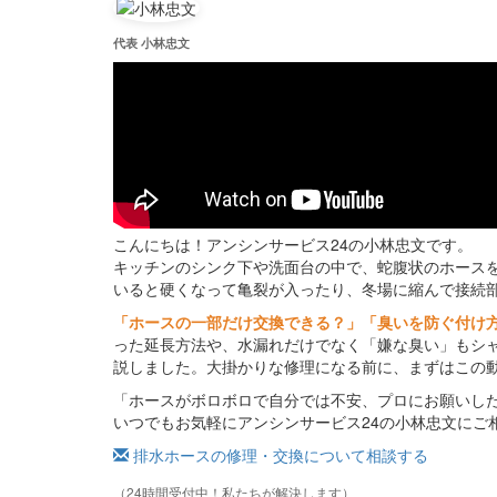
代表 小林忠文
こんにちは！アンシンサービス24の小林忠文です。
キッチンのシンク下や洗面台の中で、蛇腹状のホース
いると硬くなって亀裂が入ったり、冬場に縮んで接続
「ホースの一部だけ交換できる？」「臭いを防ぐ付け
った延長方法や、水漏れだけでなく「嫌な臭い」もシ
説しました。大掛かりな修理になる前に、まずはこの
「ホースがボロボロで自分では不安、プロにお願いし
いつでもお気軽にアンシンサービス24の小林忠文にご
排水ホースの修理・交換について相談する
（24時間受付中！私たちが解決します）