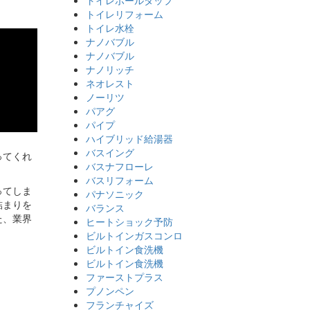
トイレリフォーム
トイレ水栓
ナノバブル
ナノバブル
ナノリッチ
ネオレスト
ノーリツ
パアグ
パイプ
ハイブリッド給湯器
バスイング
ってくれ
バスナフローレ
バスリフォーム
ってしま
パナソニック
詰まりを
バランス
た、業界
ヒートショック予防
ビルトインガスコンロ
ビルトイン食洗機
ビルトイン食洗機
ファーストプラス
プノンペン
フランチャイズ