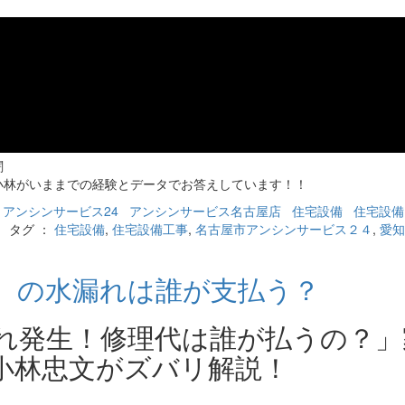
闇
小林がいままでの経験とデータでお答えしています！！
アンシンサービス24
アンシンサービス名古屋店
住宅設備
住宅設備
 タグ ：
住宅設備
,
住宅設備工事
,
名古屋市アンシンサービス２４
,
愛知
）の水漏れは誰が支払う？
れ発生！修理代は誰が払うの？」
小林忠文がズバリ解説！