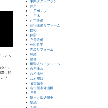
中間ダクトファン
井戸
井戸ポンプ
井戸水
住宅設備
住宅設備リフォーム
価格
値段
充電設備
公団住宅
内装リフォーム
凍結
てしまっ
動画
可動式ワークルーム
のタイミ
台所排水
円満に解
台所水栓
くださ
台所蛇口
名古屋市
名古屋市守山区
品番
壁掛け型給湯器
壁紙
外壁