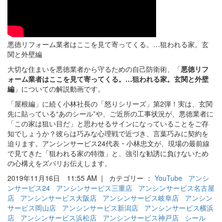
悪徳リフォーム業者はここを見て寄ってくる。…狙われる家。玄
関と外壁編
大切な住まいを悪徳業者から守るための自己防衛術、「
悪徳リフ
ォーム業者はここを見て寄ってくる。…狙われる家。玄関と外壁
編
」についての解説動画です。
「屋根編」に続く小林社長の「怒りシリーズ」第2弾！実は、玄関
先に貼っている“あのシール”や、ご近所の工事状況が、悪徳業者に
「この家は狙い目だ」と思わせるサインになっていることをご存
知でしょうか？彼らは巧みな心理戦で近づき、言葉巧みに契約を
迫ります。アンシンサービス24代表・小林忠文が、現場の最前線
で見てきた「狙われる家の特徴」と、強引な勧誘に負けないため
の心構えをズバリお伝えします。
2019年11月16日 11:55 AM | カテゴリー ：
YouTube
アンシ
ンサービス24
アンシンサービス三重店
アンシンサービス名古屋
店
アンシンサービス大阪店
アンシンサービス岐阜店
アンシン
サービス岡山店
アンシンサービス新潟店
アンシンサービス横浜
店
アンシンサービス浜松店
アンシンサービス神戸店
シール