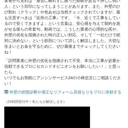
業者から見れば「過去に断れずに困った経験がある＝押しに弱い
人」という目印になってしまうことがあります。また、外壁のひ
び割れ（クラック）や色あせは当然チェックされていますが、最
も注意すべきは『近所の工事』です。「今、近くで工事をしてい
るので安くできますよ」という言葉は、安心感を与えて契約を急
がせる彼らの常套句。動画では、こうした業者の心理的な罠や、
外壁の劣化を指摘された時の正しい対応、そして「一社だけで絶
対に決めない」という鉄則について詳しく解説しました。大切な
住まいとお金を守るために、ぜひ最後までチェックしてください
ね！
「訪問業者に外壁の劣化を指摘されて不安、本当に工事が必要か
信頼できるプロにセカンドオピニオンをお願いしたい！」と思っ
たら、
いつでもお気軽にアンシンサービス24の小林忠文にご相談くださ
い！
外壁の状態診断や適正なリフォーム見積もりをプロに依頼する
（24時間受付中！私たちが解決します）