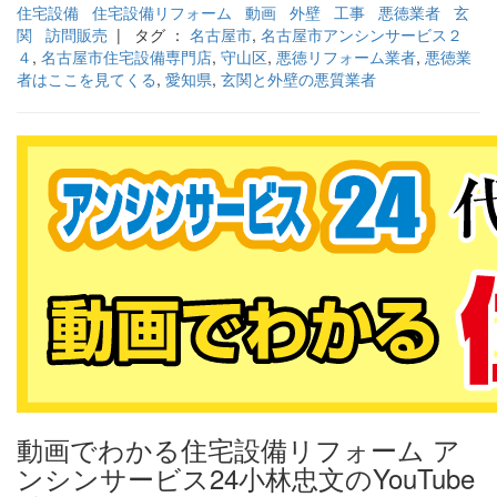
住宅設備
住宅設備リフォーム
動画
外壁
工事
悪徳業者
玄
関
訪問販売
| タグ ：
名古屋市
,
名古屋市アンシンサービス２
４
,
名古屋市住宅設備専門店
,
守山区
,
悪徳リフォーム業者
,
悪徳業
者はここを見てくる
,
愛知県
,
玄関と外壁の悪質業者
動画でわかる住宅設備リフォーム ア
ンシンサービス24小林忠文のYouTube