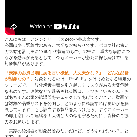
こんにちは！アンシンサービス24の小林忠文です。
今回は少し緊急性のある、大切なお知らせです。パロマ社の古い
ガス給湯器（主に1980年代製造のもの）の中に、重大な事故につ
ながる恐れがあるとして、今もメーカーが必死に探し続けている
対象製品があります。
「実家のお風呂場にある古い機械、大丈夫かな？」「どんな品番
が対象なの？」
対象となるのは「PH-81F」をはじめとする特定の
シリーズで、一酸化炭素中毒を引き起こすリスクがある大変危険
なものです。連休などで帰省される際は、ぜひおじいちゃん・お
ばあちゃんの家の給湯器をチェックしてあげてください。動画で
は対象の品番リストを公開し、どのように確認すれば良いかを解
説しています。もし該当する製品を見つけたら、すぐにメーカー
の専用窓口へご連絡を！大切な人の命を守るために、皆様のご協
力をお願いします。
「実家の給湯器が対象品番みたいだけど、どうすればいい？」と
不安に思ったら、