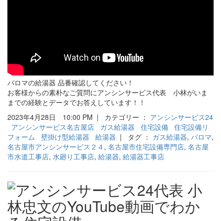
パロマの給湯器 品番確認してください！
お客様からの素朴なご質問にアンシンサービス代表 小林がいま
までの経験とデータでお答えしています！！
2023年4月28日 10:00 PM | カテゴリー ：
アンシンサービス24
アンシンサービス名古屋店
ガス給湯器
住宅設備
住宅設備リ
フォーム
壁掛け型給湯器
給湯器
| タグ ：
ガス給湯器
,
パロマ
,
名古屋市アンシンサービス２４
,
名古屋市住宅設備専門店
,
名古屋
市水道工事店
,
水廻り工事店
,
給湯器
,
給湯器工事店