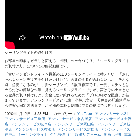
シーリングライトの取付け方
お部屋の印象をガラリと変える「照明」の土台づくり、「シーリングライト
の取付け方」についての解説動画です。
「古いペンダントライトを最新のLEDシーリングライトに替えたい」「おし
ゃれなシャンデリアを付けたいけれど、天井の金具が合わない……」そんな
時、必要になるのが『引掛シーリング』の設置作業です。一見、カチッとは
めるだけの簡単な作業に見えるシーリングライトですが、実はその土台とな
る金具の取り付けには、安全に使い続けるための「プロの細かな配慮」が詰
まっています。アンシンサービス24代表・小林忠文が、天井裏の配線処理か
ら確実な固定方法まで、お客様の素朴な疑問にプロの視点でお答えします。
2020年1月12日 8:23 PM | カテゴリー ：
YouTube
アンシンサービス24
アンシンサービス三重店
アンシンサービス名古屋店
アンシンサービス大阪
店
アンシンサービス岐阜店
アンシンサービス岡山店
アンシンサービス新
潟店
アンシンサービス横浜店
アンシンサービス浜松店
アンシンサービス
神戸店
シーリングライト
住宅設備
住宅設備リフォーム
動画
照明
電気