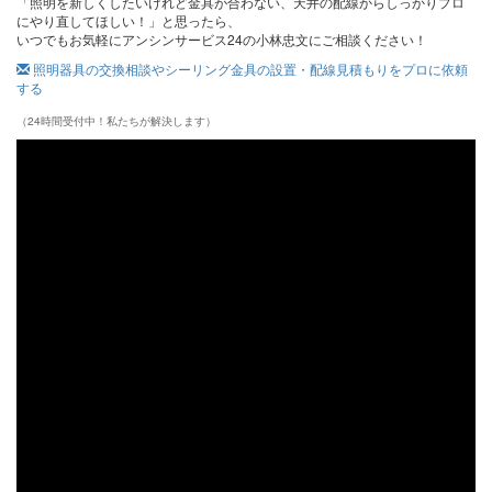
「照明を新しくしたいけれど金具が合わない、天井の配線からしっかりプロ
にやり直してほしい！」と思ったら、
いつでもお気軽にアンシンサービス24の小林忠文にご相談ください！
照明器具の交換相談やシーリング金具の設置・配線見積もりをプロに依頼
する
（24時間受付中！私たちが解決します）