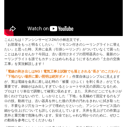
こんにちは！アンシンサービス24の小林忠文です。
「お部屋をもっと明るくしたい」「リモコン付きのシーリングライトに替え
たい」と思った時、天井に金具（引掛シーリング）がついていなくて困った
ことはありませんか？今回は、古い直付けタイプの照明器具から、最新のシ
ーリングライトを誰でもカチッとはめられるようにするための『土台の交換
工事』を実況解説します！
「電線の剥き出しはNG！電気工事士試験でも落とされる“長さ”のこだわり」
「下地のない場所に重い照明は絶対ダメ！」
作業自体はシンプルに見えます
が、実は電線を金具に差し込む時の「被覆（ひふく）を剥く長さ」がとても
重要です。銅線がはみ出しすぎているとショートや火災の原因になるため、
プロは1ミリ単位で調整して確実に収めます。また、天井のどこにでもネジが
効くわけではないので、しっかりとした「下地」を見極めて固定するのもプ
ロの技。動画では、古い器具を外した後の天井の汚れをきれいに拭き取った
り、不要なネジ穴をコーキングで埋めたりといった、アンシンサービス流の
細かな仕上げについても詳しくお伝えしています。天井を見上げての作業は
意外と重労働で危険も伴います。安全でおしゃれな明かりのために、ぜひこ
の動画を参考にしてくださいね！