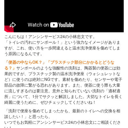
こんにちは！アンシンサービス24の小林忠文です。
「トイレの汚れにサンポール！」という強力なイメージがありま
すが、これ、使い方を一歩間違えると温水洗浄便座を傷めてしま
う原因になるんです。
「便器の中ならOK？」「プラスチック部分にかかるとどうな
る？」
サンポールのような強酸性の洗剤は、陶器製の便器には効
果的ですが、プラスチック製の温水洗浄便座（ウォシュレットな
ど）に使うのは絶対にNGです。素材を傷めたり、センサーや電子
部品の故障に繋がる恐れがあります。また、便器に使う際も大量
に流しすぎるのは要注意。意外と知られていない洗剤の「適材適
所」について、1分でサクッと解説しました。大切なトイレを長く
綺麗に使うために、ぜひチェックしてくださいね！
「洗剤で便座を傷めてしまったかも、最新のトイレへの交換を相
談したい！」と思ったら、
いつでもお気軽にアンシンサービス24の小林忠文にご相談くださ
い！