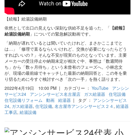
【続報】給湯設備納期
依然として出口の見えない深刻な供給不足を追った、「
【続報】
給湯設備納期
」についての緊急解説動画です。
「納期が遅れているとは聞いていたけれど、まさかここまでと
は…」「修理で直るならいいけれど、交換が必要になったらどう
すればいいの？」そんな不安が現実のものとなっています。主要
メーカーの受注停止や納期未定が相次ぐ中、事態は「数週間待
ち」から「数ヶ月待ち」という未曾有のフェーズへ。小林忠文
が、現場の最前線でキャッチした最新の納期回答と、この冬を乗
り切るために今すぐ検討すべき「次の一手」を熱く語ります。
2022年4月19日 10:00 PM | カテゴリー ：
YouTube
アンシン
サービス24
アンシンサービス名古屋店
ガス給湯器
住宅設備
住宅設備リフォーム
動画
給湯器
| タグ ：
アンシンサービス
24
,
ガス給湯器
,
住宅設備
,
名古屋市アンシンサービス２４
,
給湯器
工事店
,
給湯設備