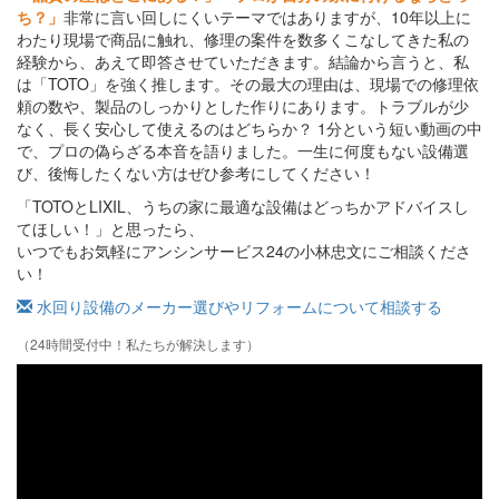
ち？」
非常に言い回しにくいテーマではありますが、10年以上に
わたり現場で商品に触れ、修理の案件を数多くこなしてきた私の
経験から、あえて即答させていただきます。結論から言うと、私
は「TOTO」を強く推します。その最大の理由は、現場での修理依
頼の数や、製品のしっかりとした作りにあります。トラブルが少
なく、長く安心して使えるのはどちらか？ 1分という短い動画の中
で、プロの偽らざる本音を語りました。一生に何度もない設備選
び、後悔したくない方はぜひ参考にしてください！
「TOTOとLIXIL、うちの家に最適な設備はどっちかアドバイスし
てほしい！」と思ったら、
いつでもお気軽にアンシンサービス24の小林忠文にご相談くださ
い！
水回り設備のメーカー選びやリフォームについて相談する
（24時間受付中！私たちが解決します）