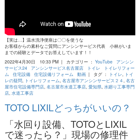
【実は…】温水洗浄便座は〇〇を使うな
お客様からの素朴なご質問にアンシンサービス代表 小林がいま
までの経験とデータでお答えしています！！
2022年4月30日 10:33 PM | カテゴリー ：
YouTube
アンシン
サービス24
アンシンサービス名古屋店
トイレ
トイレリフォー
ム
住宅設備
住宅設備リフォーム
動画
| タグ ：
トイレ
,
トイ
レの疑問
,
トイレリフォーム
,
名古屋市アンシンサービス２４
,
名古
屋市住宅設備専門店
,
名古屋市水道工事店
,
愛知県
,
水廻り工事専門
店
,
水道工事店
TOTO LIXILどっちがいいの？
「水回り設備、TOTOとLIXIL
で迷ったら？」現場の修理件