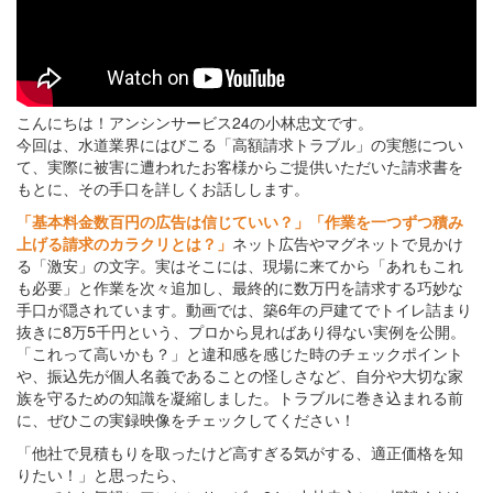
こんにちは！アンシンサービス24の小林忠文です。
今回は、水道業界にはびこる「高額請求トラブル」の実態につい
て、実際に被害に遭われたお客様からご提供いただいた請求書を
もとに、その手口を詳しくお話しします。
「基本料金数百円の広告は信じていい？」「作業を一つずつ積み
上げる請求のカラクリとは？」
ネット広告やマグネットで見かけ
る「激安」の文字。実はそこには、現場に来てから「あれもこれ
も必要」と作業を次々追加し、最終的に数万円を請求する巧妙な
手口が隠されています。動画では、築6年の戸建てでトイレ詰まり
抜きに8万5千円という、プロから見ればあり得ない実例を公開。
「これって高いかも？」と違和感を感じた時のチェックポイント
や、振込先が個人名義であることの怪しさなど、自分や大切な家
族を守るための知識を凝縮しました。トラブルに巻き込まれる前
に、ぜひこの実録映像をチェックしてください！
「他社で見積もりを取ったけど高すぎる気がする、適正価格を知
りたい！」と思ったら、