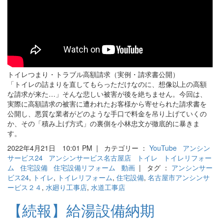
トイレつまり・トラブル高額請求（実例・請求書公開）
「トイレの詰まりを直してもらっただけなのに、想像以上の高額
な請求が来た…」そんな悲しい被害が後を絶ちません。今回は、
実際に高額請求の被害に遭われたお客様から寄せられた請求書を
公開し、悪質な業者がどのような手口で料金を吊り上げていくの
か、その「積み上げ方式」の裏側を小林忠文が徹底的に暴きま
す。
2022年4月21日 10:01 PM | カテゴリー ：
YouTube
アンシン
サービス24
アンシンサービス名古屋店
トイレ
トイレリフォー
ム
住宅設備
住宅設備リフォーム
動画
| タグ ：
アンシンサー
ビス24
,
トイレ
,
トイレリフォーム
,
住宅設備
,
名古屋市アンシンサ
ービス２４
,
水廻り工事店
,
水道工事店
【続報】給湯設備納期