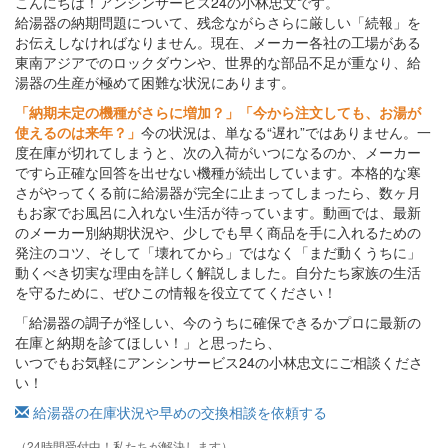
こんにちは！アンシンサービス24の小林忠文です。
給湯器の納期問題について、残念ながらさらに厳しい「続報」を
お伝えしなければなりません。現在、メーカー各社の工場がある
東南アジアでのロックダウンや、世界的な部品不足が重なり、給
湯器の生産が極めて困難な状況にあります。
「納期未定の機種がさらに増加？」「今から注文しても、お湯が
使えるのは来年？」
今の状況は、単なる“遅れ”ではありません。一
度在庫が切れてしまうと、次の入荷がいつになるのか、メーカー
ですら正確な回答を出せない機種が続出しています。本格的な寒
さがやってくる前に給湯器が完全に止まってしまったら、数ヶ月
もお家でお風呂に入れない生活が待っています。動画では、最新
のメーカー別納期状況や、少しでも早く商品を手に入れるための
発注のコツ、そして「壊れてから」ではなく「まだ動くうちに」
動くべき切実な理由を詳しく解説しました。自分たち家族の生活
を守るために、ぜひこの情報を役立ててください！
「給湯器の調子が怪しい、今のうちに確保できるかプロに最新の
在庫と納期を診てほしい！」と思ったら、
いつでもお気軽にアンシンサービス24の小林忠文にご相談くださ
い！
給湯器の在庫状況や早めの交換相談を依頼する
（24時間受付中！私たちが解決します）