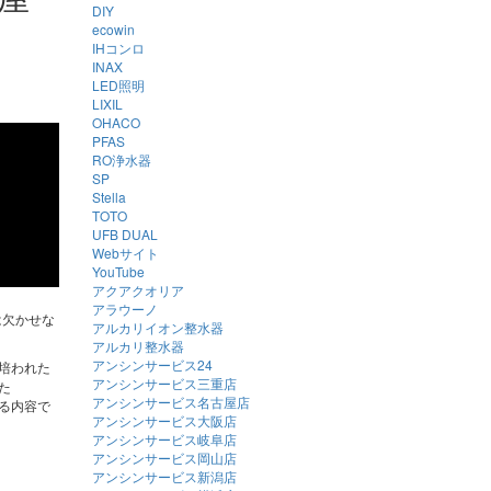
DIY
ecowin
IHコンロ
INAX
LED照明
LIXIL
OHACO
PFAS
RO浄水器
SP
Stella
TOTO
UFB DUAL
Webサイト
YouTube
アクアクオリア
アラウーノ
は欠かせな
アルカリイオン整水器
アルカリ整水器
アンシンサービス24
培われた
アンシンサービス三重店
た
アンシンサービス名古屋店
る内容で
アンシンサービス大阪店
アンシンサービス岐阜店
アンシンサービス岡山店
アンシンサービス新潟店