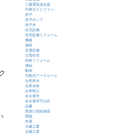
三菱電気温水器
中間ダクトファン
井戸
井戸ポンプ
井戸水
住宅設備
住宅設備リフォーム
価格
値段
充電設備
公団住宅
内装リフォーム
凍結
ク
動画
可動式ワークルーム
台所排水
台所水栓
台所蛇口
名古屋市
名古屋市守山区
品番
壁掛け型給湯器
い
壁紙
外壁
大建工業
太陽工業