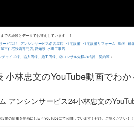
ままでの経験とデータでお答えしています！！
サービス24
アンシンサービス名古屋店
住宅設備
住宅設備リフォーム
動画
解
古屋市住宅設備専門店
,
愛知県
,
水道工事店
ンチャイズ様、協力店様、施工店様、②コンサル先様の相談、契約等
»
アンシンサービス24小林忠文のYouTu
設備の情報を動画にし日々YouTubeにて公開しています！ぜひ、ご覧ください！！