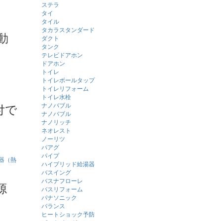
ステラ
タイ
タイル
タカラスタンダード
動
ダクト
タンク
テレビドアホン
ドアホン
トイレ
トイレボールタップ
トイレリフォーム
トイレ水栓
付で
ナノバブル
ナノバブル
ナノリッチ
ネオレスト
ノーリツ
パアグ
パイプ
ハイブリッド給湯器
バスイング
バスナフローレ
源
バスリフォーム
パナソニック
バランス
ヒートショック予防