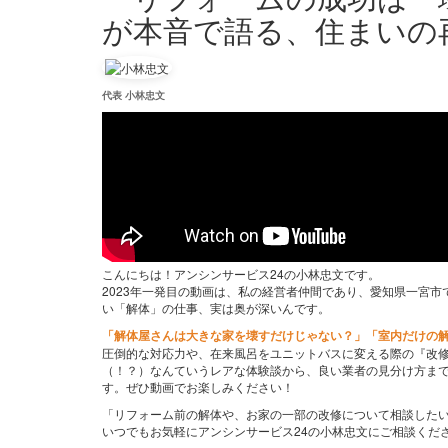
が本音で語る、住まいの
代表 小林忠文
こんにちは！アンシンサービス24の小林忠文です。
2023年一発目の動画は、私の経営者仲間であり、愛知県一宮
い「解体」の仕事、実は奥が深いんです。
「解体屋さんは大きな家を壊すだけじゃない？」「室内だけの
圧倒的な対応力や、在来風呂をユニットバスに変える際の『改
（！？）なんていうレアな体験談から、良い業者の見分け方ま
す。ぜひ動画でお楽しみください！
「リフォーム前の解体や、お家の一部の改修について相談した
いつでもお気軽にアンシンサービス24の小林忠文にご相談くだ