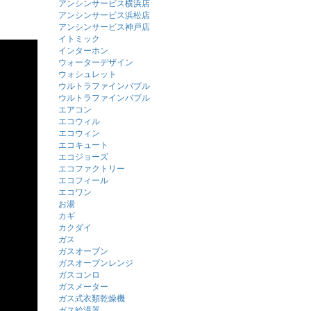
アンシンサービス横浜店
アンシンサービス浜松店
アンシンサービス神戸店
イトミック
インターホン
ウォーターデザイン
ウォシュレット
ウルトラファインバブル
ウルトラファインバブル
エアコン
エコウィル
エコウィン
エコキュート
エコジョーズ
エコファクトリー
エコフィール
エコワン
お湯
カギ
カクダイ
ガス
ガスオーブン
ガスオーブンレンジ
ガスコンロ
ガスメーター
ガス式衣類乾燥機
ガス給湯器