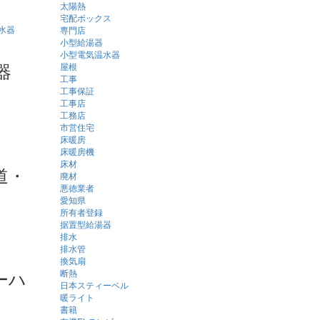
太陽熱
宅配ボックス
専門店
小型給湯器
小型電気温水器
器
屋根
工事
工事保証
工事店
工務店
市営住宅
床暖房
床暖房機
床材
道・
廃材
悪徳業者
愛知県
所有者登録
据置型給湯器
排水
排水管
換気扇
ーハ
断熱
日本スティーベル
暖ライト
書籍