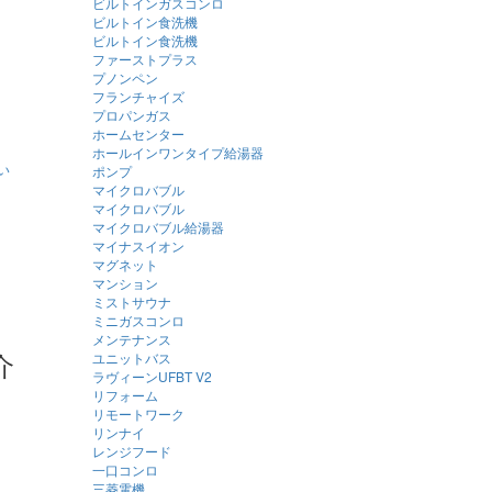
ビルトインガスコンロ
ビルトイン食洗機
ビルトイン食洗機
ファーストプラス
プノンペン
フランチャイズ
プロパンガス
ホームセンター
ホールインワンタイプ給湯器
ポンプ
マイクロバブル
マイクロバブル
マイクロバブル給湯器
マイナスイオン
マグネット
マンション
ミストサウナ
ミニガスコンロ
メンテナンス
介
ユニットバス
ラヴィーンUFBT V2
リフォーム
リモートワーク
リンナイ
レンジフード
一口コンロ
三菱電機