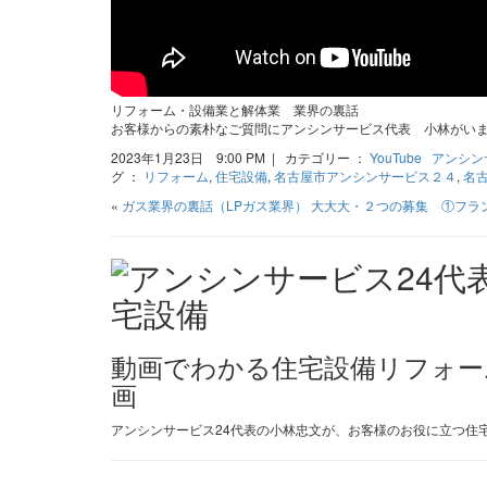
リフォーム・設備業と解体業 業界の裏話
お客様からの素朴なご質問にアンシンサービス代表 小林がい
2023年1月23日 9:00 PM | カテゴリー ：
YouTube
アンシン
グ ：
リフォーム
,
住宅設備
,
名古屋市アンシンサービス２４
,
名
«
ガス業界の裏話（LPガス業界）
大大大・２つの募集 ①フラ
動画でわかる住宅設備リフォーム 
画
アンシンサービス24代表の小林忠文が、お客様のお役に立つ住宅