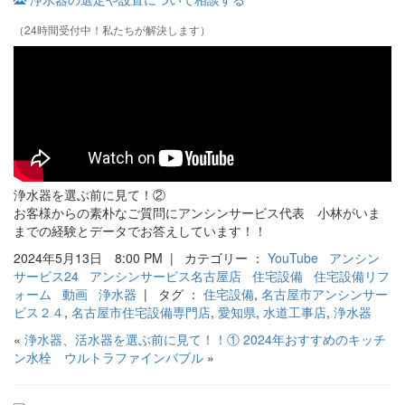
（24時間受付中！私たちが解決します）
浄水器を選ぶ前に見て！②
お客様からの素朴なご質問にアンシンサービス代表 小林がいま
までの経験とデータでお答えしています！！
2024年5月13日 8:00 PM | カテゴリー ：
YouTube
アンシン
サービス24
アンシンサービス名古屋店
住宅設備
住宅設備リフ
ォーム
動画
浄水器
| タグ ：
住宅設備
,
名古屋市アンシンサー
ビス２４
,
名古屋市住宅設備専門店
,
愛知県
,
水道工事店
,
浄水器
«
浄水器、活水器を選ぶ前に見て！！①
2024年おすすめのキッチ
ン水栓 ウルトラファインバブル
»