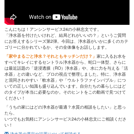
こんにちは！アンシンサービス24の小林忠文です。
「浄水器を付けたいけれど、結局どれがいいの？」というご質問
にお答えするシリーズ第2弾。今回は、浄水器がいかに多くのカテ
ゴリーに分かれているか、その全体像をお話しします。
「家中まるごと浄水？それともキッチンだけ？」
家に入るお水を
すべてキレイにするセントラル浄水器から、蛇口一体型、さらに
は最近話題の「逆浸透膜（RO）浄水器」や、水に力を与える「活
水器」との違いなど、プロの視点で整理しました。特に、浄水器
と混同されやすい「軟水器」や「ウルトラファインバブル」につ
いての正しい知識も盛り込んでいます。自分たちの暮らしにはど
のタイプが本当に必要なのか。そのヒントをこの動画で見つけて
ください！
「うちの家にはどの浄水器が最適？水質の相談をしたい」と思っ
たら、
いつでもお気軽にアンシンサービス24の小林忠文にご相談くださ
い！
浄水器の選定や設置について相談する